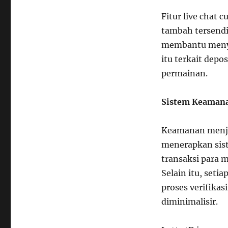
Fitur live chat 
tambah tersendir
membantu menye
itu terkait depo
permainan.
Sistem Keaman
Keamanan menjad
menerapkan sist
transaksi para 
Selain itu, seti
proses verifikas
diminimalisir.