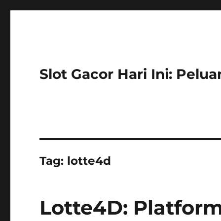
Slot Gacor Hari Ini: Pel
Tag:
lotte4d
Lotte4D: Platform