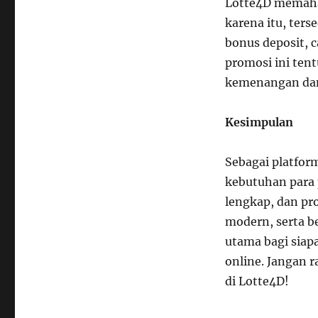
Lotte4D memaham
karena itu, ter
bonus deposit, 
promosi ini ten
kemenangan dan
Kesimpulan
Sebagai platfor
kebutuhan para 
lengkap, dan pr
modern, serta b
utama bagi siap
online. Jangan 
di Lotte4D!