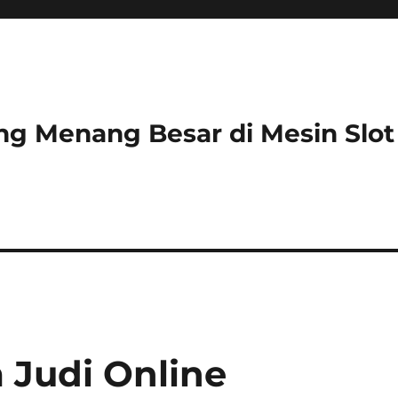
uang Menang Besar di Mesin Slot
 Judi Online