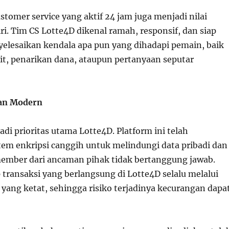
customer service yang aktif 24 jam juga menjadi nilai
i. Tim CS Lotte4D dikenal ramah, responsif, dan siap
lesaikan kendala apa pun yang dihadapi pemain, baik
sit, penarikan dana, ataupun pertanyaan seputar
an Modern
i prioritas utama Lotte4D. Platform ini telah
em enkripsi canggih untuk melindungi data pribadi dan
member dari ancaman pihak tidak bertanggung jawab.
ap transaksi yang berlangsung di Lotte4D selalu melalui
i yang ketat, sehingga risiko terjadinya kecurangan dapa