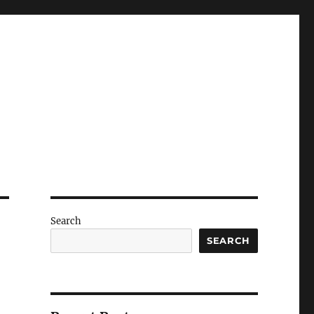
Search
SEARCH