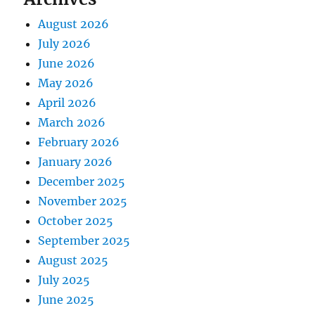
August 2026
July 2026
June 2026
May 2026
April 2026
March 2026
February 2026
January 2026
December 2025
November 2025
October 2025
September 2025
August 2025
July 2025
June 2025