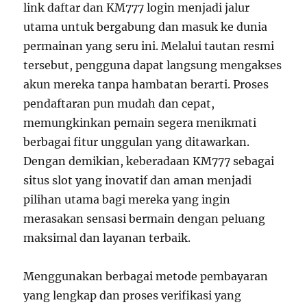
link daftar dan KM777 login menjadi jalur
utama untuk bergabung dan masuk ke dunia
permainan yang seru ini. Melalui tautan resmi
tersebut, pengguna dapat langsung mengakses
akun mereka tanpa hambatan berarti. Proses
pendaftaran pun mudah dan cepat,
memungkinkan pemain segera menikmati
berbagai fitur unggulan yang ditawarkan.
Dengan demikian, keberadaan KM777 sebagai
situs slot yang inovatif dan aman menjadi
pilihan utama bagi mereka yang ingin
merasakan sensasi bermain dengan peluang
maksimal dan layanan terbaik.
Menggunakan berbagai metode pembayaran
yang lengkap dan proses verifikasi yang