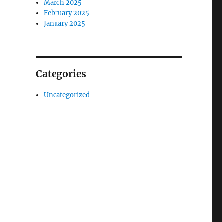
March 2025
February 2025
January 2025
Categories
Uncategorized