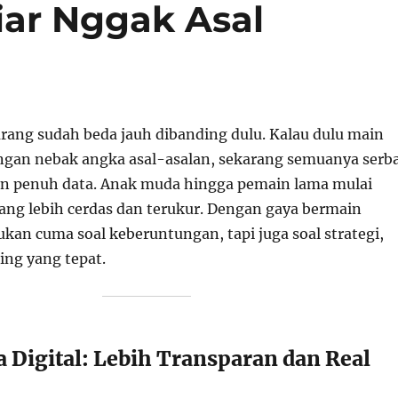
iar Nggak Asal
arang sudah beda jauh dibanding dulu. Kalau dulu main
engan nebak angka asal-asalan, sekarang semuanya serb
 dan penuh data. Anak muda hingga pemain lama mulai
yang lebih cerdas dan terukur. Dengan gaya bermain
kan cuma soal keberuntungan, tapi juga soal strategi,
ming yang tepat.
a Digital: Lebih Transparan dan Real