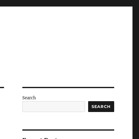
Search
SEARCH