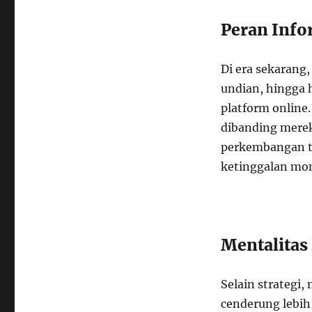
Peran Info
Di era sekarang,
undian, hingga 
platform online
dibanding merek
perkembangan te
ketinggalan m
Mentalitas
Selain strategi,
cenderung lebih 