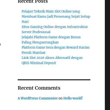
Recent Posts
Pelajari Teknik Main Slot Online yang
Membuat Kamu Jadi Pemenang Sejati Setiap
Hari
Situs Gaming Online dengan Infrastruktur
Server Profesional
Jelajahi Platform Game dengan Bonus
Paling Menguntungkan
a
Platform Game Seru dengan Reward Harian
Penuh Manfaat
Link Slot 2026 Akses Alternatif dengan
QRIS Minimal Deposit
Recent Comments
A WordPress Commenter
on
Hello world!