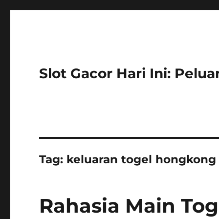
Slot Gacor Hari Ini: Pel
Tag:
keluaran togel hongkong
Rahasia Main To