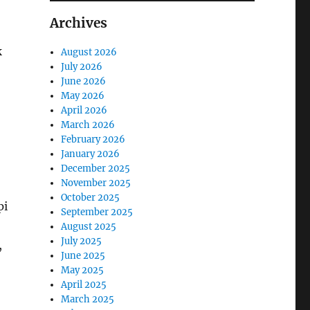
Archives
k
August 2026
July 2026
June 2026
May 2026
April 2026
March 2026
February 2026
January 2026
December 2025
November 2025
October 2025
pi
September 2025
August 2025
July 2025
,
June 2025
May 2025
April 2025
March 2025