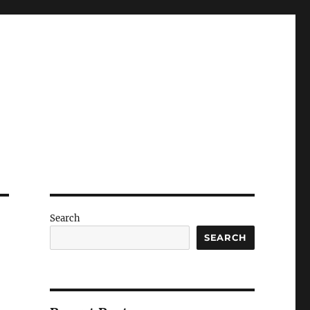
Search
SEARCH