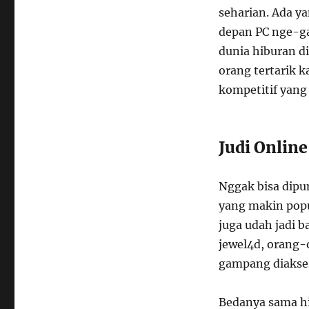
seharian. Ada ya
depan PC nge-ga
dunia hiburan di
orang tertarik k
kompetitif yang 
Judi Online
Nggak bisa dipu
yang makin popu
juga udah jadi b
jewel4d, orang-
gampang diakses
Bedanya sama hib