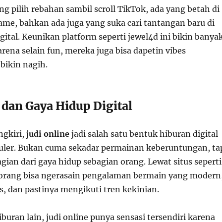
ng pilih rebahan sambil scroll TikTok, ada yang betah di
me, bahkan ada juga yang suka cari tantangan baru di
gital. Keunikan platform seperti jewel4d ini bikin banya
arena selain fun, mereka juga bisa dapetin vibes
bikin nagih.
 dan Gaya Hidup Digital
ngkiri,
judi online
jadi salah satu bentuk hiburan digital
ler. Bukan cuma sekadar permainan keberuntungan, ta
agian dari gaya hidup sebagian orang. Lewat situs seperti
orang bisa ngerasain pengalaman bermain yang modern
, dan pastinya mengikuti tren kekinian.
uran lain, judi online punya sensasi tersendiri karena