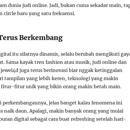
lam dunia judi online. Jadi, bukan cuma sekadar main, ta
circle baru yang satu frekuensi.
 Terus Berkembang
gital itu sifatnya dinamis, selalu berubah mengikuti gay
t. Sama kayak tren fashion atau musik, judi online dan
 jewel4d juga terus berinovasi biar nggak ketinggalan
ri tampilan yang lebih keren, teknologi yang makin
 fitur-fitur unik yang bikin orang makin betah main.
ari perkembangannya, jelas banget kalau fenomena ini
us naik daun. Apalagi, makin banyak orang yang mulai
uran digital sebagai cara buat refreshing setelah hari-