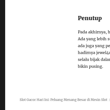
Penutup
Pada akhirnya, h
Ada yang lebih 
ada juga yang p
hadirnya jewel4d
selalu bijak dal
bikin pusing.
Slot Gacor Hari Ini: Peluang Menang Besar di Mesin Slot