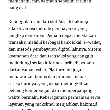
memahami cara bermain sebelum taruhan
uang asli.
Keunggulan lain dari slot Asia di hakim4d
adalah variasi metode pembayaran yang
lengkap dan aman. Pemain dapat melakukan
transaksi melalui berbagai bank lokal, e-wallet,
dan metode pembayaran digital lainnya. Sistem
keamanan data dan transaksi yang canggih
melindungi setiap informasi pribadi pemain
dari ancaman cyber. Platform ini juga
menawarkan bonus dan promosi menarik
setiap harinya, yang dapat meningkatkan
peluang kemenangan dan memperpanjang
waktu bermain. Keberagaman permainan serta
layanan yang maksimal menjadikan hakim4d