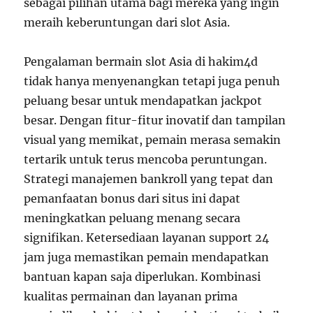
sebagai pilihan utama bagi mereka yang ingin
meraih keberuntungan dari slot Asia.
Pengalaman bermain slot Asia di hakim4d
tidak hanya menyenangkan tetapi juga penuh
peluang besar untuk mendapatkan jackpot
besar. Dengan fitur-fitur inovatif dan tampilan
visual yang memikat, pemain merasa semakin
tertarik untuk terus mencoba peruntungan.
Strategi manajemen bankroll yang tepat dan
pemanfaatan bonus dari situs ini dapat
meningkatkan peluang menang secara
signifikan. Ketersediaan layanan support 24
jam juga memastikan pemain mendapatkan
bantuan kapan saja diperlukan. Kombinasi
kualitas permainan dan layanan prima