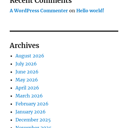
Recent Comments
A WordPress Commenter
on
Hello world!
Archives
August 2026
July 2026
June 2026
May 2026
April 2026
March 2026
February 2026
January 2026
December 2025
November 2025