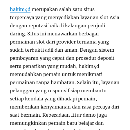
hakim4d
merupakan salah satu situs
terpercaya yang menyediakan layanan slot Asia
dengan reputasi baik di kalangan penjudi
daring. Situs ini menawarkan berbagai
permainan slot dari provider ternama yang
sudah terbukti adil dan aman. Dengan sistem
pembayaran yang cepat dan prosedur deposit
serta penarikan yang mudah, hakim4d
memudahkan pemain untuk menikmati
permainan tanpa hambatan. Selain itu, layanan
pelanggan yang responsif siap membantu
setiap kendala yang dihadapi pemain,
memberikan kenyamanan dan rasa percaya diri
saat bermain. Keberadaan fitur demo juga
memungkinkan pemain baru belajar dan