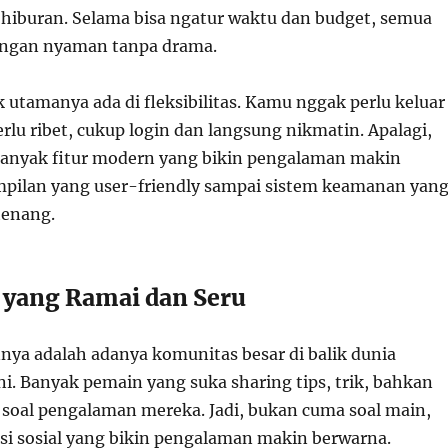
hiburan. Selama bisa ngatur waktu dan budget, semua
dengan nyaman tanpa drama.
ik utamanya ada di fleksibilitas. Kamu nggak perlu keluar
lu ribet, cukup login dan langsung nikmatin. Apalagi,
anyak fitur modern yang bikin pengalaman makin
mpilan yang user-friendly sampai sistem keamanan yan
 tenang.
yang Ramai dan Seru
nnya adalah adanya komunitas besar di balik dunia
ini. Banyak pemain yang suka sharing tips, trik, bahkan
 soal pengalaman mereka. Jadi, bukan cuma soal main,
ksi sosial yang bikin pengalaman makin berwarna.