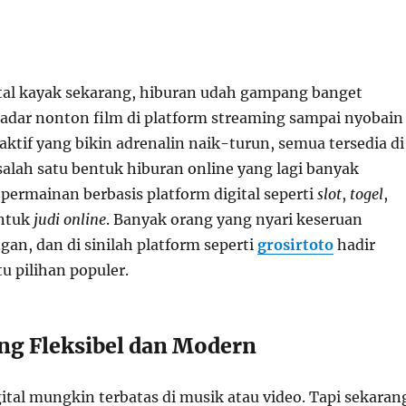
gital kayak sekarang, hiburan udah gampang banget
ekadar nonton film di platform streaming sampai nyobain
ktif yang bikin adrenalin naik-turun, semua tersedia di
 salah satu bentuk hiburan online yang lagi banyak
permainan berbasis platform digital seperti
slot
,
togel
,
entuk
judi online
. Banyak orang yang nyari keseruan
gan, dan di sinilah platform seperti
grosirtoto
hadir
tu pilihan populer.
ng Fleksibel dan Modern
ital mungkin terbatas di musik atau video. Tapi sekaran