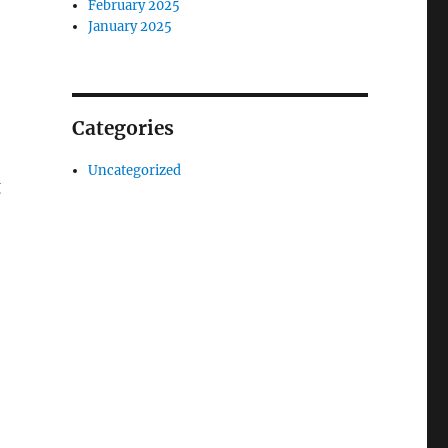
February 2025
January 2025
Categories
Uncategorized
g