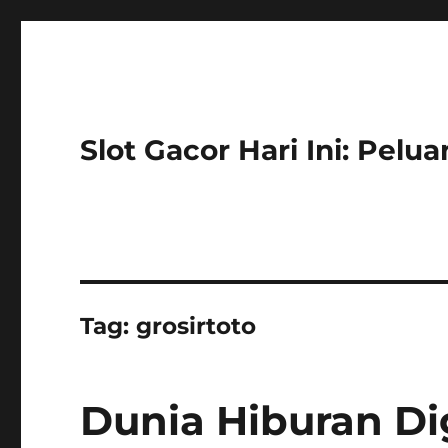
Slot Gacor Hari Ini: Pel
Tag:
grosirtoto
Dunia Hiburan Dig