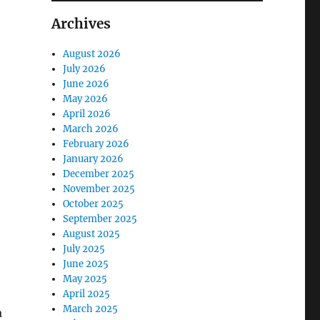
Archives
August 2026
July 2026
June 2026
May 2026
April 2026
March 2026
February 2026
January 2026
December 2025
November 2025
October 2025
September 2025
August 2025
July 2025
June 2025
May 2025
April 2025
March 2025
a