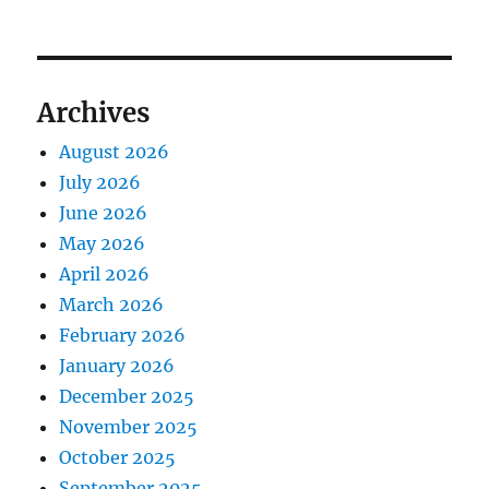
Archives
August 2026
July 2026
June 2026
May 2026
April 2026
March 2026
February 2026
January 2026
December 2025
November 2025
October 2025
September 2025