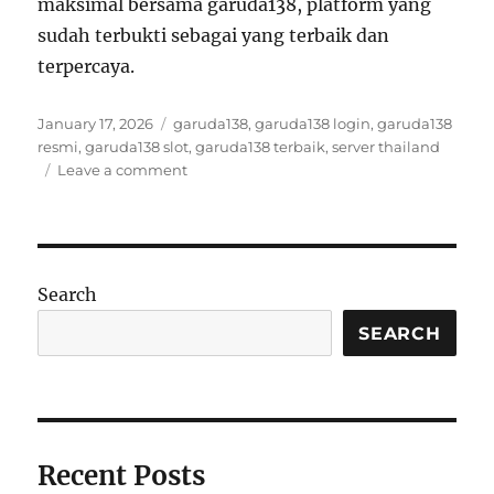
maksimal bersama garuda138, platform yang
sudah terbukti sebagai yang terbaik dan
terpercaya.
Posted
Tags
January 17, 2026
garuda138
,
garuda138 login
,
garuda138
on
resmi
,
garuda138 slot
,
garuda138 terbaik
,
server thailand
on
Leave a comment
Main
Slot
Server
Thailand,
Jackpot
Search
Langsung
Kena!
SEARCH
Recent Posts