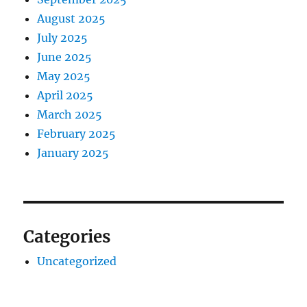
August 2025
July 2025
June 2025
May 2025
April 2025
March 2025
February 2025
January 2025
Categories
Uncategorized