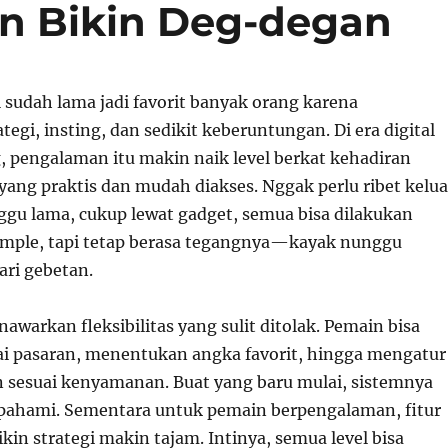
an Bikin Deg-degan
 sudah lama jadi favorit banyak orang karena
gi, insting, dan sedikit keberuntungan. Di era digital
g, pengalaman itu makin naik level berkat kehadiran
yang praktis dan mudah diakses. Nggak perlu ribet kelua
gu lama, cukup lewat gadget, semua bisa dilakukan
imple, tapi tetap berasa tegangnya—kayak nunggu
dari gebetan.
awarkan fleksibilitas yang sulit ditolak. Pemain bisa
i pasaran, menentukan angka favorit, hingga mengatur
 sesuai kenyamanan. Buat yang baru mulai, sistemnya
ipahami. Sementara untuk pemain berpengalaman, fitur
ikin strategi makin tajam. Intinya, semua level bisa