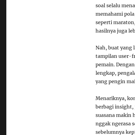
soal selalu men
memahami pola, 
seperti maraton
hasilnya juga le
Nah, buat yang 
tampilan user-f
pemain. Dengan 
lengkap, pengala
yang pengin main
Menariknya, kom
berbagi insight, 
suasana makin h
nggak ngerasa se
sebelumnya kepi