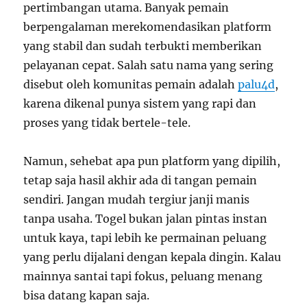
pertimbangan utama. Banyak pemain
berpengalaman merekomendasikan platform
yang stabil dan sudah terbukti memberikan
pelayanan cepat. Salah satu nama yang sering
disebut oleh komunitas pemain adalah
palu4d
,
karena dikenal punya sistem yang rapi dan
proses yang tidak bertele-tele.
Namun, sehebat apa pun platform yang dipilih,
tetap saja hasil akhir ada di tangan pemain
sendiri. Jangan mudah tergiur janji manis
tanpa usaha. Togel bukan jalan pintas instan
untuk kaya, tapi lebih ke permainan peluang
yang perlu dijalani dengan kepala dingin. Kalau
mainnya santai tapi fokus, peluang menang
bisa datang kapan saja.