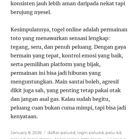
konsisten jauh lebih aman daripada nekat tapi
berujung nyesel.
Kesimpulannya, togel online adalah permainan
toto yang menawarkan sensasi lengkap:
tegang, seru, dan penuh peluang. Dengan gaya
bermain yang tepat, kontrol emosi yang baik,
serta pemilihan platform yang bijak,
permainan ini bisa jadi hiburan yang
menguntungkan. Main santai boleh, agresif
dikit juga sah, yang penting tetap pakai otak
dan jangan asal gas. Kalau sudah begitu,
peluang cuan bukan cuma mimpi, tapi bisa jadi
kenyataan.
Posted
Tags
January 8, 2026
daftar palu4d
,
login palu4d
,
palu 4d
,
on