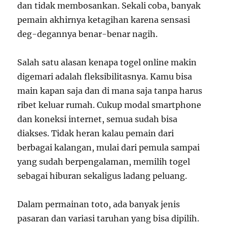
dan tidak membosankan. Sekali coba, banyak
pemain akhirnya ketagihan karena sensasi
deg-degannya benar-benar nagih.
Salah satu alasan kenapa togel online makin
digemari adalah fleksibilitasnya. Kamu bisa
main kapan saja dan di mana saja tanpa harus
ribet keluar rumah. Cukup modal smartphone
dan koneksi internet, semua sudah bisa
diakses. Tidak heran kalau pemain dari
berbagai kalangan, mulai dari pemula sampai
yang sudah berpengalaman, memilih togel
sebagai hiburan sekaligus ladang peluang.
Dalam permainan toto, ada banyak jenis
pasaran dan variasi taruhan yang bisa dipilih.