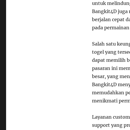
untuk melindungi
Bangkit4D juga 
berjalan cepat 
pada permainan 
Salah satu keun
togel yang terse
dapat memilih be
pasaran ini me
besar, yang menj
Bangkit4D menye
memudahkan pem
menikmati perm
Layanan custome
support yang pr