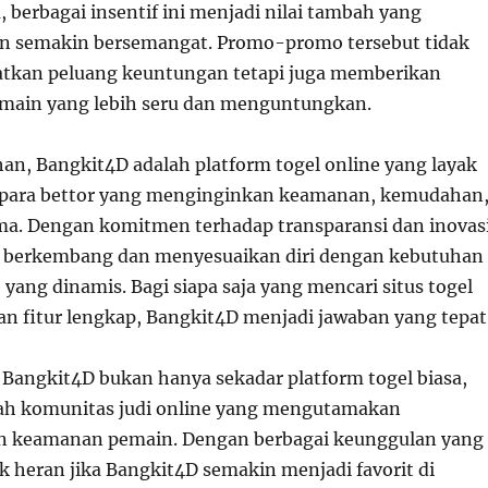
, berbagai insentif ini menjadi nilai tambah yang
 semakin bersemangat. Promo-promo tersebut tidak
tkan peluang keuntungan tetapi juga memberikan
main yang lebih seru dan menguntungkan.
han, Bangkit4D adalah platform togel online yang layak
n para bettor yang menginginkan keamanan, kemudahan
ma. Dengan komitmen terhadap transparansi dan inovasi
s berkembang dan menyesuaikan diri dengan kebutuhan
e yang dinamis. Bagi siapa saja yang mencari situs togel
an fitur lengkap, Bangkit4D menjadi jawaban yang tepat
Bangkit4D bukan hanya sekadar platform togel biasa,
ah komunitas judi online yang mengutamakan
 keamanan pemain. Dengan berbagai keunggulan yang
ak heran jika Bangkit4D semakin menjadi favorit di