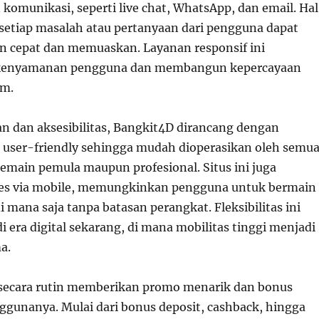
 komunikasi, seperti live chat, WhatsApp, dan email. Hal
setiap masalah atau pertanyaan dari pengguna dapat
n cepat dan memuaskan. Layanan responsif ini
kenyamanan pengguna dan membangun kepercayaan
rm.
an dan aksesibilitas, Bangkit4D dirancang dengan
user-friendly sehingga mudah dioperasikan oleh semu
pemain pemula maupun profesional. Situs ini juga
s via mobile, memungkinkan pengguna untuk bermain
i mana saja tanpa batasan perangkat. Fleksibilitas ini
i era digital sekarang, di mana mobilitas tinggi menjadi
a.
 secara rutin memberikan promo menarik dan bonus
ggunanya. Mulai dari bonus deposit, cashback, hingga