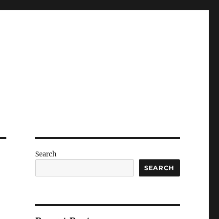
Search
SEARCH