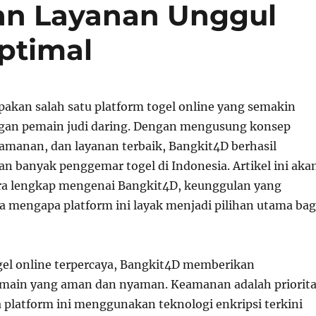
an Layanan Unggul
ptimal
akan salah satu platform togel online yang semakin
ngan pemain judi daring. Dengan mengusung konsep
eamanan, dan layanan terbaik, Bangkit4D berhasil
an banyak penggemar togel di Indonesia. Artikel ini aka
a lengkap mengenai Bangkit4D, keunggulan yang
ta mengapa platform ini layak menjadi pilihan utama bag
ogel online terpercaya, Bangkit4D memberikan
main yang aman dan nyaman. Keamanan adalah priorita
 platform ini menggunakan teknologi enkripsi terkini