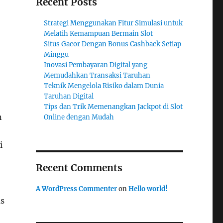
Recent Posts
Strategi Menggunakan Fitur Simulasi untuk
Melatih Kemampuan Bermain Slot
Situs Gacor Dengan Bonus Cashback Setiap
Minggu
Inovasi Pembayaran Digital yang
Memudahkan Transaksi Taruhan
Teknik Mengelola Risiko dalam Dunia
Taruhan Digital
Tips dan Trik Memenangkan Jackpot di Slot
n
Online dengan Mudah
i
Recent Comments
A WordPress Commenter
on
Hello world!
s