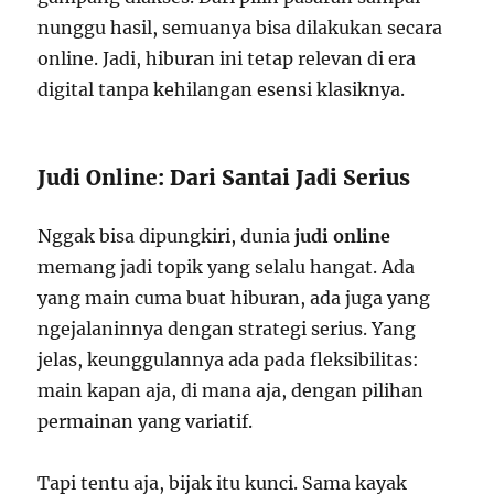
nunggu hasil, semuanya bisa dilakukan secara
online. Jadi, hiburan ini tetap relevan di era
digital tanpa kehilangan esensi klasiknya.
Judi Online: Dari Santai Jadi Serius
Nggak bisa dipungkiri, dunia
judi online
memang jadi topik yang selalu hangat. Ada
yang main cuma buat hiburan, ada juga yang
ngejalaninnya dengan strategi serius. Yang
jelas, keunggulannya ada pada fleksibilitas:
main kapan aja, di mana aja, dengan pilihan
permainan yang variatif.
Tapi tentu aja, bijak itu kunci. Sama kayak