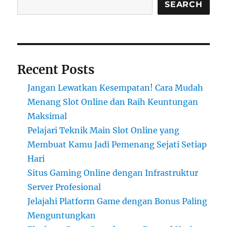
dan
SEARCH
Seru
Recent Posts
Jangan Lewatkan Kesempatan! Cara Mudah
Menang Slot Online dan Raih Keuntungan
Maksimal
Pelajari Teknik Main Slot Online yang
Membuat Kamu Jadi Pemenang Sejati Setiap
Hari
Situs Gaming Online dengan Infrastruktur
Server Profesional
Jelajahi Platform Game dengan Bonus Paling
Menguntungkan