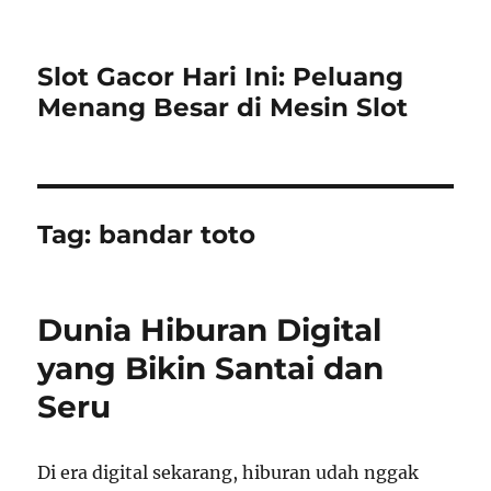
Slot Gacor Hari Ini: Peluang
Menang Besar di Mesin Slot
Tag:
bandar toto
Dunia Hiburan Digital
yang Bikin Santai dan
Seru
Di era digital sekarang, hiburan udah nggak