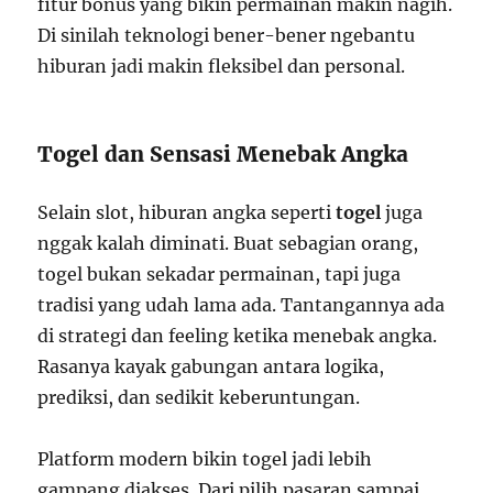
fitur bonus yang bikin permainan makin nagih.
Di sinilah teknologi bener-bener ngebantu
hiburan jadi makin fleksibel dan personal.
Togel dan Sensasi Menebak Angka
Selain slot, hiburan angka seperti
togel
juga
nggak kalah diminati. Buat sebagian orang,
togel bukan sekadar permainan, tapi juga
tradisi yang udah lama ada. Tantangannya ada
di strategi dan feeling ketika menebak angka.
Rasanya kayak gabungan antara logika,
prediksi, dan sedikit keberuntungan.
Platform modern bikin togel jadi lebih
gampang diakses. Dari pilih pasaran sampai