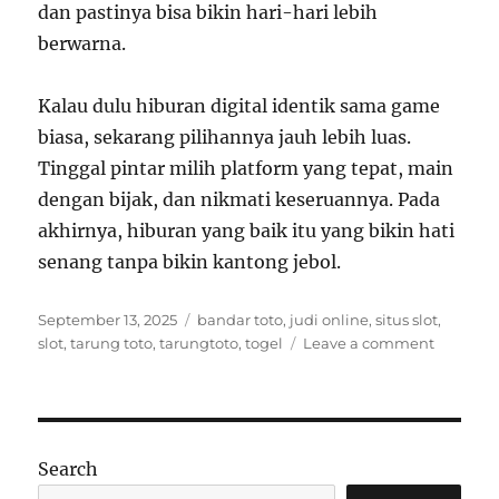
dan pastinya bisa bikin hari-hari lebih
berwarna.
Kalau dulu hiburan digital identik sama game
biasa, sekarang pilihannya jauh lebih luas.
Tinggal pintar milih platform yang tepat, main
dengan bijak, dan nikmati keseruannya. Pada
akhirnya, hiburan yang baik itu yang bikin hati
senang tanpa bikin kantong jebol.
Posted
Tags
September 13, 2025
bandar toto
,
judi online
,
situs slot
,
on
on
slot
,
tarung toto
,
tarungtoto
,
togel
Leave a comment
Dunia
Hiburan
Digital
yang
Bikin
Search
Santai