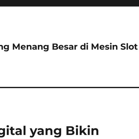
uang Menang Besar di Mesin Slot
ital yang Bikin