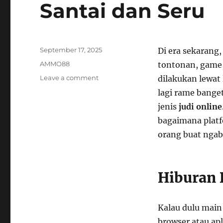
Santai dan Seru
Posted
September 17, 2025
Di era sekarang
on
Tags
AMMO88
tontonan, game,
on
Leave a comment
dilakukan lewat 
Dunia
lagi rame bange
Hiburan
jenis
judi online
Digital
yang
bagaimana platf
Bikin
orang buat ngab
Santai
dan
Seru
Hiburan D
Kalau dulu main
browser atau apl