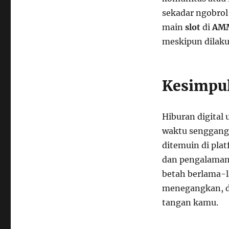
sekadar ngobrol
main
slot
di
AM
meskipun dilakuk
Kesimpu
Hiburan digital 
waktu senggang 
ditemuin di pla
dan pengalama
betah berlama-la
menegangkan, du
tangan kamu.