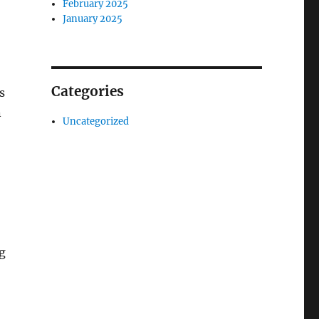
February 2025
January 2025
Categories
s
n
Uncategorized
g