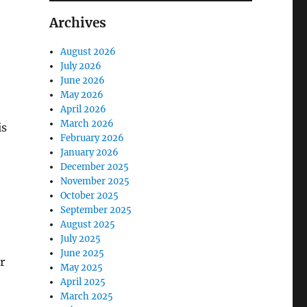
Archives
August 2026
July 2026
June 2026
May 2026
April 2026
March 2026
is
February 2026
January 2026
December 2025
November 2025
October 2025
September 2025
August 2025
July 2025
June 2025
r
May 2025
April 2025
March 2025