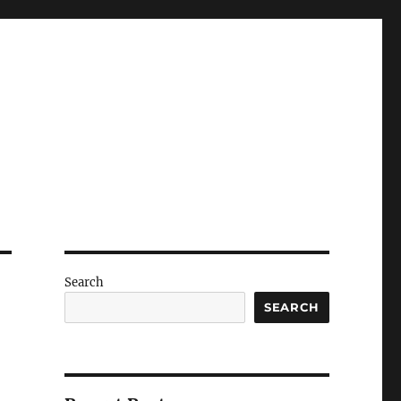
Search
SEARCH