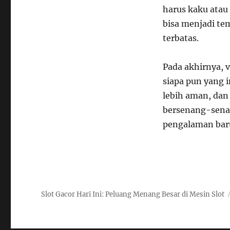
harus kaku atau
bisa menjadi t
terbatas.
Pada akhirnya, 
siapa pun yang i
lebih aman, dan 
bersenang-senan
pengalaman bar
Slot Gacor Hari Ini: Peluang Menang Besar di Mesin Slot