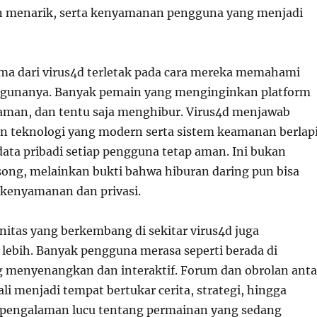
in menarik, serta kenyamanan pengguna yang menjadi
a dari virus4d terletak pada cara mereka memahami
gunanya. Banyak pemain yang menginginkan platform
 aman, dan tentu saja menghibur. Virus4d menjawab
n teknologi yang modern serta sistem keamanan berlap
ata pribadi setiap pengguna tetap aman. Ini bukan
osong, melainkan bukti bahwa hiburan daring pun bisa
enyamanan dan privasi.
nitas yang berkembang di sekitar virus4d juga
lebih. Banyak pengguna merasa seperti berada di
 menyenangkan dan interaktif. Forum dan obrolan anta
li menjadi tempat bertukar cerita, strategi, hingga
 pengalaman lucu tentang permainan yang sedang