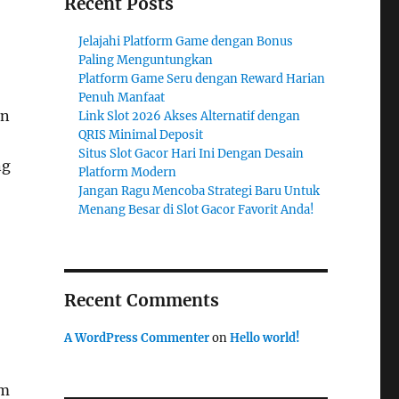
Recent Posts
Jelajahi Platform Game dengan Bonus
Paling Menguntungkan
Platform Game Seru dengan Reward Harian
Penuh Manfaat
an
Link Slot 2026 Akses Alternatif dengan
QRIS Minimal Deposit
Situs Slot Gacor Hari Ini Dengan Desain
ng
Platform Modern
Jangan Ragu Mencoba Strategi Baru Untuk
Menang Besar di Slot Gacor Favorit Anda!
Recent Comments
A WordPress Commenter
on
Hello world!
em