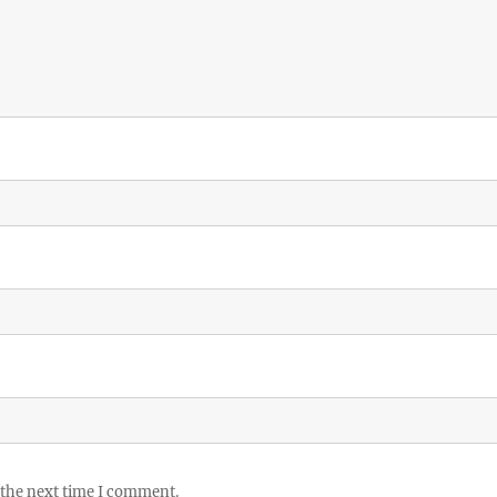
 the next time I comment.