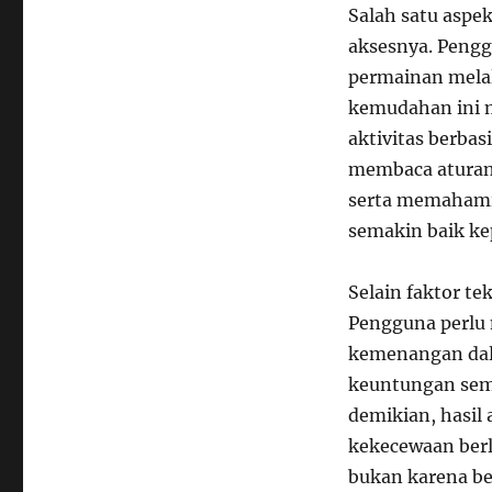
Salah satu aspek
aksesnya. Peng
permainan melal
kemudahan ini m
aktivitas berba
membaca aturan 
serta memahami
semakin baik ke
Selain faktor t
Pengguna perlu
kemenangan dalam
keuntungan sem
demikian, hasil
kekecewaan berle
bukan karena ber