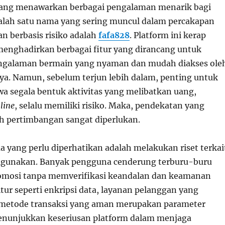
 yang menawarkan berbagai pengalaman menarik bagi
lah satu nama yang sering muncul dalam percakapan
n berbasis risiko adalah
fafa828
. Platform ini kerap
menghadirkan berbagai fitur yang dirancang untuk
galaman bermain yang nyaman dan mudah diakses ole
a. Namun, sebelum terjun lebih dalam, penting untuk
segala bentuk aktivitas yang melibatkan uang,
line
, selalu memiliki risiko. Maka, pendekatan yang
h pertimbangan sangat diperlukan.
 yang perlu diperhatikan adalah melakukan riset terkai
digunakan. Banyak pengguna cenderung terburu-buru
romosi tanpa memverifikasi keandalan dan keamanan
Fitur seperti enkripsi data, layanan pelanggan yang
a metode transaksi yang aman merupakan parameter
enunjukkan keseriusan platform dalam menjaga