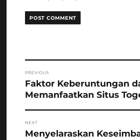
Post
PREVIOUS
navigation
Faktor Keberuntungan da
Previous
post:
Memanfaatkan Situs Toge
NEXT
Menyelaraskan Keseimba
Next