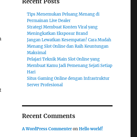
Recent Posts
Tips Menemukan Peluang Menang di
Permainan Live Dealer
Strategi Membuat Konten Viral yang
Meningkatkan Eksposur Brand
h
Jangan Lewatkan Kesempatan! Cara Mudah
Menang Slot Online dan Raih Keuntungan
Maksimal
Pelajari Teknik Main Slot Online yang
Membuat Kamu Jadi Pemenang Sejati Setiap
Hari
Situs Gaming Online dengan Infrastruktur
Server Profesional
t
Recent Comments
A WordPress Commenter
on
Hello world!