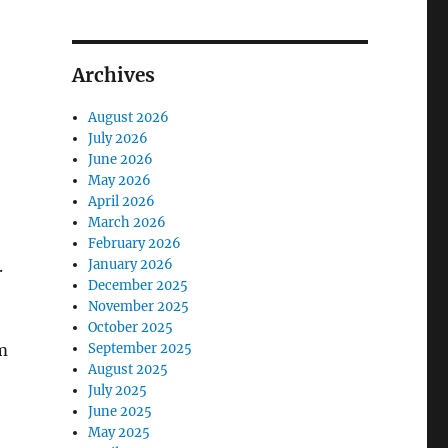
Archives
August 2026
July 2026
June 2026
May 2026
April 2026
March 2026
February 2026
.
January 2026
December 2025
November 2025
October 2025
m
September 2025
August 2025
July 2025
June 2025
May 2025