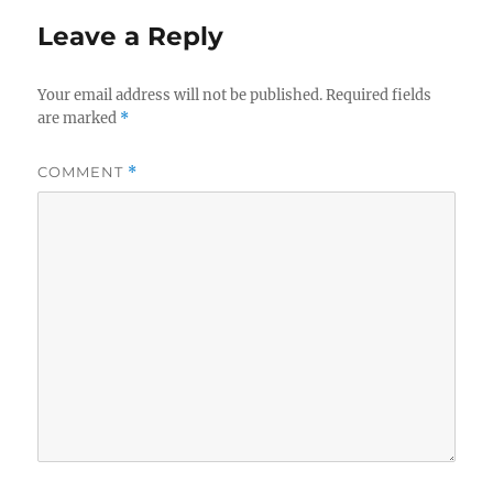
Leave a Reply
Your email address will not be published.
Required fields
are marked
*
COMMENT
*