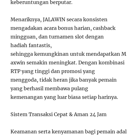
keberuntungan berputar.
Menariknya, JALAWIN secara konsisten
mengadakan acara bonus harian, cashback
mingguan, dan turnamen slot dengan
hadiah fantastis,
sehingga kemungkinan untuk mendapatkan M
axwin semakin meningkat. Dengan kombinasi
RTP yang tinggi dan promosi yang
menggoda, tidak heran jika banyak pemain
yang berhasil membawa pulang
kemenangan yang luar biasa setiap harinya.
Sistem Transaksi Cepat & Aman 24 Jam
Keamanan serta kenyamanan bagi pemain adal