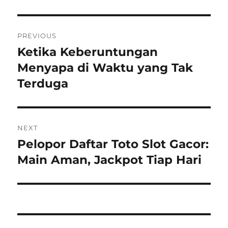
Post
PREVIOUS
navigation
Ketika Keberuntungan
Previous
post:
Menyapa di Waktu yang Tak
Terduga
NEXT
Pelopor Daftar Toto Slot Gacor:
Next
post:
Main Aman, Jackpot Tiap Hari