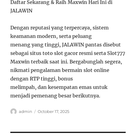
Daftar Sekarang & Raih Maxwin Hari Ini di
JALAWIN
Dengan reputasi yang terpercaya, sistem
keamanan modern, serta peluang
menang yang tinggi, JALAWIN pantas disebut
sebagai situs toto slot gacor resmi serta Slot777
Maxwin terbaik saat ini. Bergabunglah segera,
nikmati pengalaman bermain slot online
dengan RTP tinggi, bonus
melimpah, dan kesempatan emas untuk
menjadi pemenang besar berikutnya.
Author
Posted
admin
October 17, 2025
on