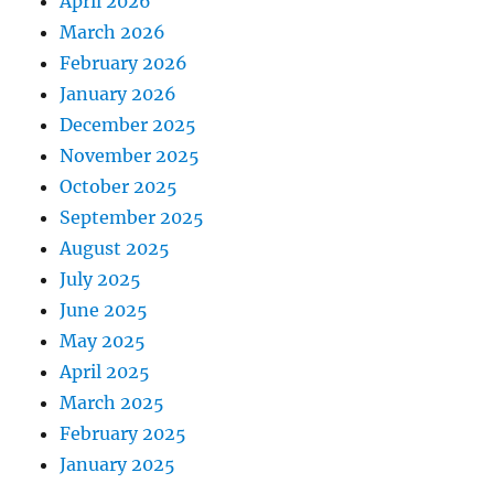
April 2026
March 2026
February 2026
January 2026
December 2025
November 2025
October 2025
September 2025
August 2025
July 2025
June 2025
May 2025
April 2025
March 2025
February 2025
January 2025