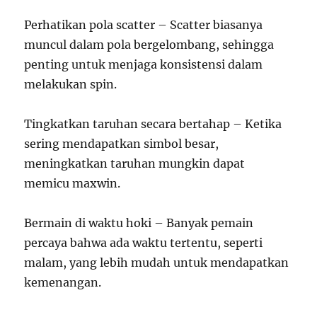
Perhatikan pola scatter – Scatter biasanya
muncul dalam pola bergelombang, sehingga
penting untuk menjaga konsistensi dalam
melakukan spin.
Tingkatkan taruhan secara bertahap – Ketika
sering mendapatkan simbol besar,
meningkatkan taruhan mungkin dapat
memicu maxwin.
Bermain di waktu hoki – Banyak pemain
percaya bahwa ada waktu tertentu, seperti
malam, yang lebih mudah untuk mendapatkan
kemenangan.