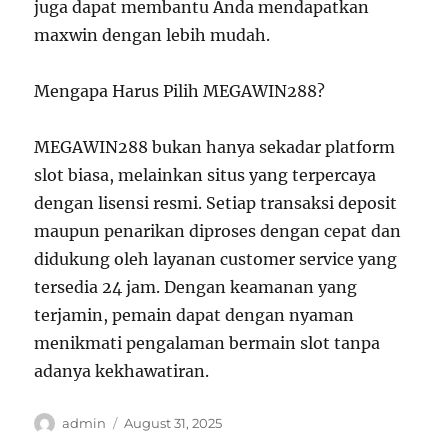
juga dapat membantu Anda mendapatkan
maxwin dengan lebih mudah.
Mengapa Harus Pilih MEGAWIN288?
MEGAWIN288 bukan hanya sekadar platform
slot biasa, melainkan situs yang terpercaya
dengan lisensi resmi. Setiap transaksi deposit
maupun penarikan diproses dengan cepat dan
didukung oleh layanan customer service yang
tersedia 24 jam. Dengan keamanan yang
terjamin, pemain dapat dengan nyaman
menikmati pengalaman bermain slot tanpa
adanya kekhawatiran.
Author
Posted
admin
August 31, 2025
on