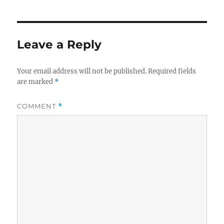
Leave a Reply
Your email address will not be published.
Required fields
are marked
*
COMMENT
*