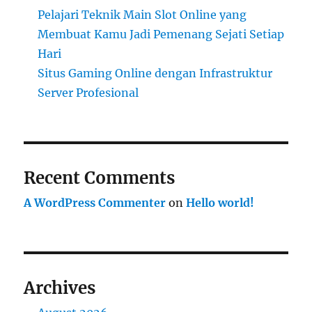
Pelajari Teknik Main Slot Online yang
Membuat Kamu Jadi Pemenang Sejati Setiap
Hari
Situs Gaming Online dengan Infrastruktur
Server Profesional
Recent Comments
A WordPress Commenter
on
Hello world!
Archives