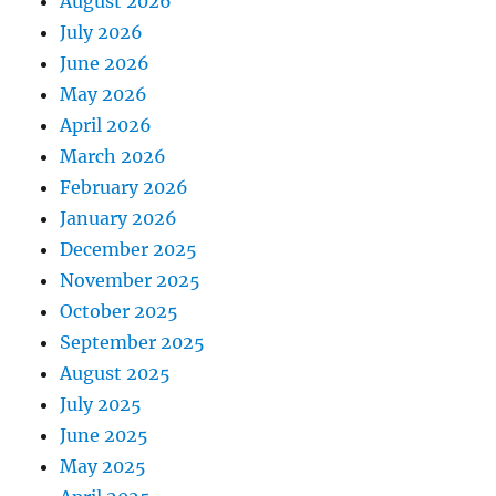
August 2026
July 2026
June 2026
May 2026
April 2026
March 2026
February 2026
January 2026
December 2025
November 2025
October 2025
September 2025
August 2025
July 2025
June 2025
May 2025