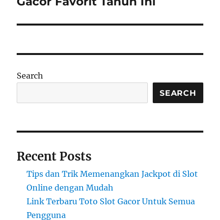
Gacor Favorit Tahun Ini
Search
SEARCH
Recent Posts
Tips dan Trik Memenangkan Jackpot di Slot
Online dengan Mudah
Link Terbaru Toto Slot Gacor Untuk Semua
Pengguna