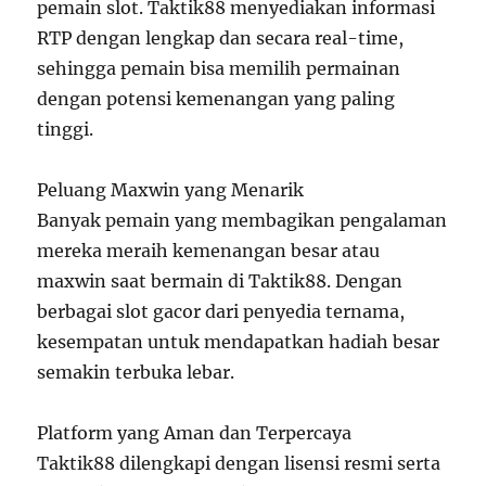
pemain slot. Taktik88 menyediakan informasi
RTP dengan lengkap dan secara real-time,
sehingga pemain bisa memilih permainan
dengan potensi kemenangan yang paling
tinggi.
Peluang Maxwin yang Menarik
Banyak pemain yang membagikan pengalaman
mereka meraih kemenangan besar atau
maxwin saat bermain di Taktik88. Dengan
berbagai slot gacor dari penyedia ternama,
kesempatan untuk mendapatkan hadiah besar
semakin terbuka lebar.
Platform yang Aman dan Terpercaya
Taktik88 dilengkapi dengan lisensi resmi serta