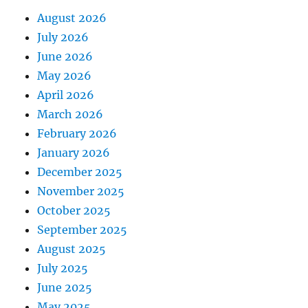
August 2026
July 2026
June 2026
May 2026
April 2026
March 2026
February 2026
January 2026
December 2025
November 2025
October 2025
September 2025
August 2025
July 2025
June 2025
May 2025