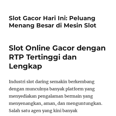
Slot Gacor Hari Ini: Peluang
Menang Besar di Mesin Slot
Slot Online Gacor dengan
RTP Tertinggi dan
Lengkap
Industri slot daring semakin berkembang
dengan munculnya banyak platform yang
menyediakan pengalaman bermain yang
menyenangkan, aman, dan menguntungkan.
Salah satu agen yang kini banyak