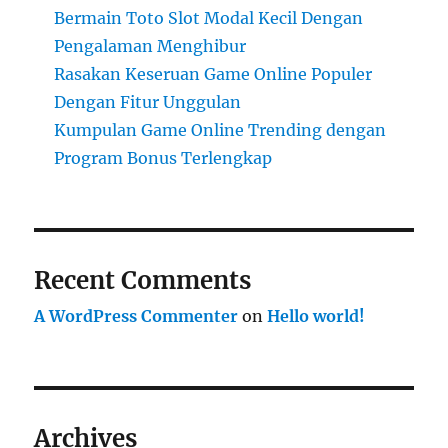
Bermain Toto Slot Modal Kecil Dengan
Pengalaman Menghibur
Rasakan Keseruan Game Online Populer
Dengan Fitur Unggulan
Kumpulan Game Online Trending dengan
Program Bonus Terlengkap
Recent Comments
A WordPress Commenter
on
Hello world!
Archives