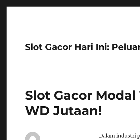
Slot Gacor Hari Ini: Pel
Slot Gacor Modal
WD Jutaan!
Dalam industri 