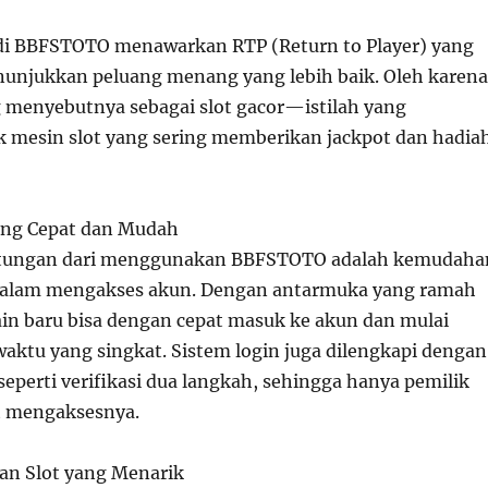
di BBFSTOTO menawarkan RTP (Return to Player) yang
nunjukkan peluang menang yang lebih baik. Oleh karena
g menyebutnya sebagai slot gacor—istilah yang
 mesin slot yang sering memberikan jackpot dan hadia
ang Cepat dan Mudah
ntungan dari menggunakan BBFSTOTO adalah kemudaha
dalam mengakses akun. Dengan antarmuka yang ramah
n baru bisa dengan cepat masuk ke akun dan mulai
aktu yang singkat. Sistem login juga dilengkapi dengan
eperti verifikasi dua langkah, sehingga hanya pemilik
t mengaksesnya.
an Slot yang Menarik