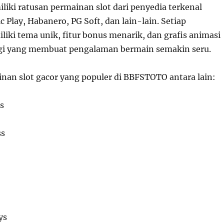
ki ratusan permainan slot dari penyedia terkenal
c Play, Habanero, PG Soft, dan lain-lain. Setiap
iki tema unik, fitur bonus menarik, dan grafis animasi
ggi yang membuat pengalaman bermain semakin seru.
nan slot gacor yang populer di BBFSTOTO antara lain:
s
ss
ys