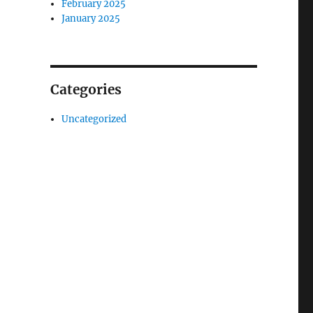
February 2025
January 2025
Categories
Uncategorized