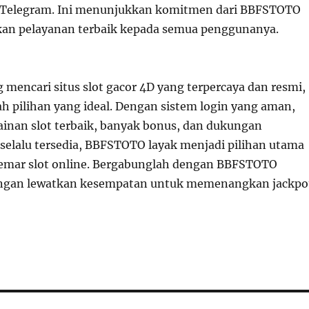
 Telegram. Ini menunjukkan komitmen dari BBFSTOTO
an pelayanan terbaik kepada semua penggunanya.
 mencari situs slot gacor 4D yang terpercaya dan resmi,
 pilihan yang ideal. Dengan sistem login yang aman,
nan slot terbaik, banyak bonus, dan dukungan
selalu tersedia, BBFSTOTO layak menjadi pilihan utama
emar slot online. Bergabunglah dengan BBFSTOTO
angan lewatkan kesempatan untuk memenangkan jackpo