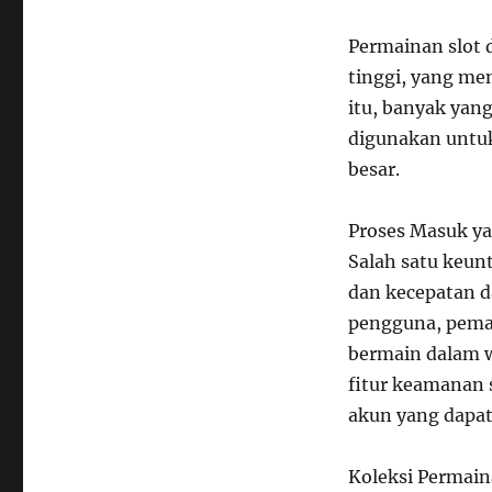
Permainan slot 
tinggi, yang me
itu, banyak yan
digunakan untuk
besar.
Proses Masuk y
Salah satu keu
dan kecepatan 
pengguna, pemai
bermain dalam w
fitur keamanan s
akun yang dapa
Koleksi Permain