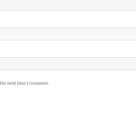
 the next time I comment.