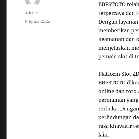
BBFSTOTO telah 
Author
admin
terpercaya dan 
Posted
May 26, 2025
Dengan layanan 
on
memberikan pen
keamanan dan k
menjelaskan me
pemain slot di I
Platform Slot 4
BBFSTOTO dikena
online dan toto
permainan yang d
terbuka. Denga
perlindungan da
rasa khawatir t
lain.