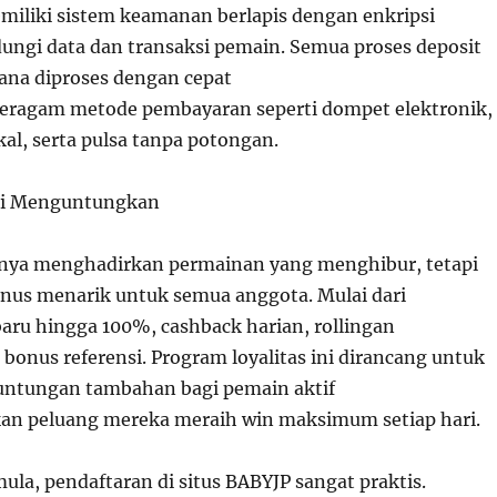
emiliki sistem keamanan berlapis dengan enkripsi
ungi data dan transaksi pemain. Semua proses deposit
ana diproses dengan cepat
ragam metode pembayaran seperti dompet elektronik,
kal, serta pulsa tanpa potongan.
si Menguntungkan
anya menghadirkan permainan yang menghibur, tetapi
onus menarik untuk semua anggota. Mulai dari
aru hingga 100%, cashback harian, rollingan
bonus referensi. Program loyalitas ini dirancang untuk
ntungan tambahan bagi pemain aktif
an peluang mereka meraih win maksimum setiap hari.
la, pendaftaran di situs BABYJP sangat praktis.