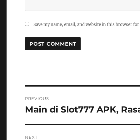
Save my name, email, and website in this browser for
Post
PREVIOUS
navigation
Main di Slot777 APK, Ras
Previous
post:
NEXT