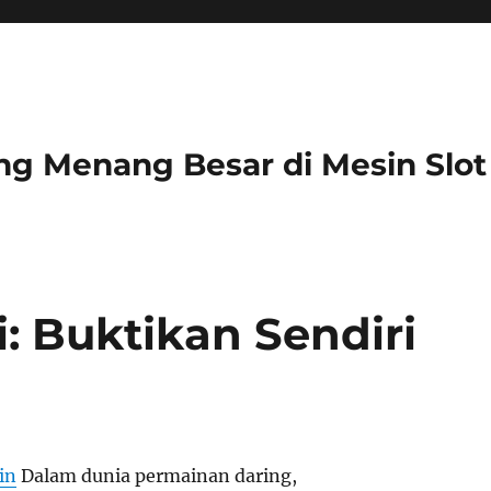
uang Menang Besar di Mesin Slot
i: Buktikan Sendiri
in
Dalam dunia permainan daring,