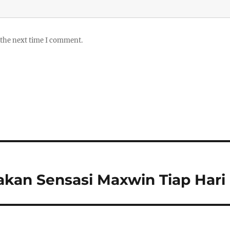
 the next time I comment.
akan Sensasi Maxwin Tiap Hari