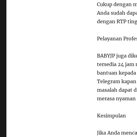
Cukup dengan me
Anda sudah dapa
dengan RTP ting
Pelayanan Profe
BABYJP juga dik
tersedia 24 jam
bantuan kepada 
Telegram kapan 
masalah dapat d
merasa nyaman 
Kesimpulan
Jika Anda menca