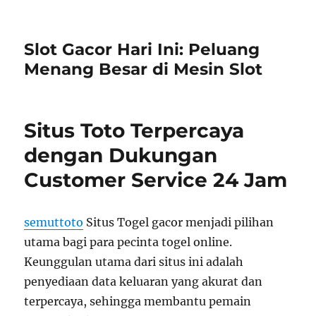
Slot Gacor Hari Ini: Peluang
Menang Besar di Mesin Slot
Situs Toto Terpercaya
dengan Dukungan
Customer Service 24 Jam
semuttoto
Situs Togel gacor menjadi pilihan
utama bagi para pecinta togel online.
Keunggulan utama dari situs ini adalah
penyediaan data keluaran yang akurat dan
terpercaya, sehingga membantu pemain