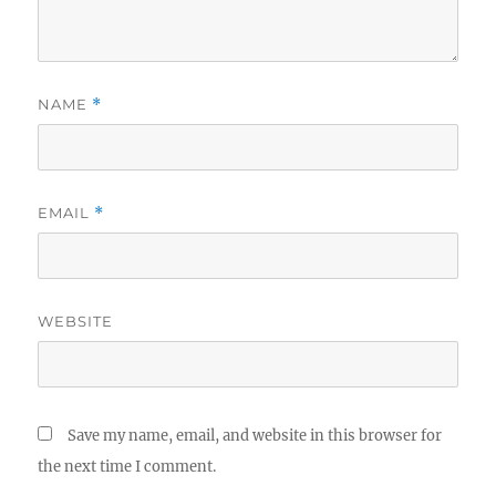
NAME
*
EMAIL
*
WEBSITE
Save my name, email, and website in this browser for
the next time I comment.