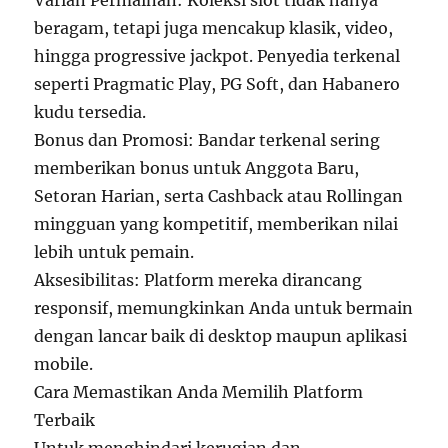
Varian Permainan: Koleksi slot tidak hanya
beragam, tetapi juga mencakup klasik, video,
hingga progressive jackpot. Penyedia terkenal
seperti Pragmatic Play, PG Soft, dan Habanero
kudu tersedia.
Bonus dan Promosi: Bandar terkenal sering
memberikan bonus untuk Anggota Baru,
Setoran Harian, serta Cashback atau Rollingan
mingguan yang kompetitif, memberikan nilai
lebih untuk pemain.
Aksesibilitas: Platform mereka dirancang
responsif, memungkinkan Anda untuk bermain
dengan lancar baik di desktop maupun aplikasi
mobile.
Cara Memastikan Anda Memilih Platform
Terbaik