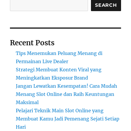
SEARCH
Recent Posts
Tips Menemukan Peluang Menang di
Permainan Live Dealer
Strategi Membuat Konten Viral yang
Meningkatkan Eksposur Brand
Jangan Lewatkan Kesempatan! Cara Mudah
Menang Slot Online dan Raih Keuntungan
Maksimal
Pelajari Teknik Main Slot Online yang
Membuat Kamu Jadi Pemenang Sejati Setiap
Hari