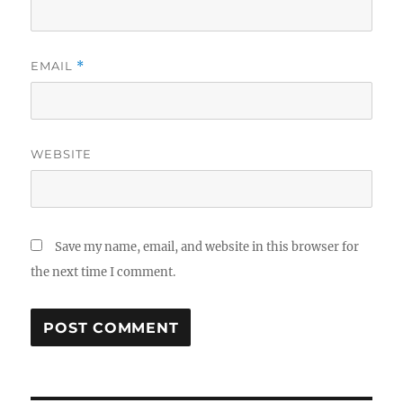
EMAIL
*
WEBSITE
Save my name, email, and website in this browser for
the next time I comment.