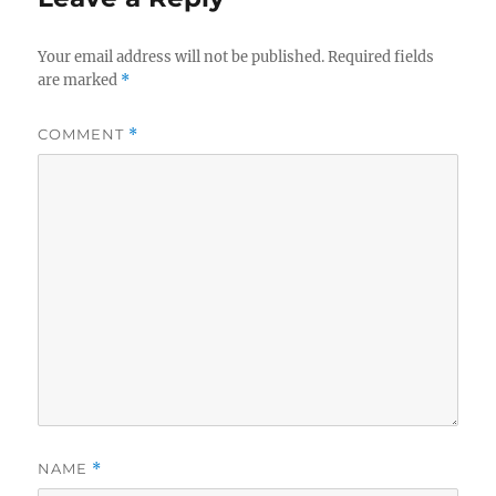
Your email address will not be published.
Required fields
are marked
*
COMMENT
*
NAME
*