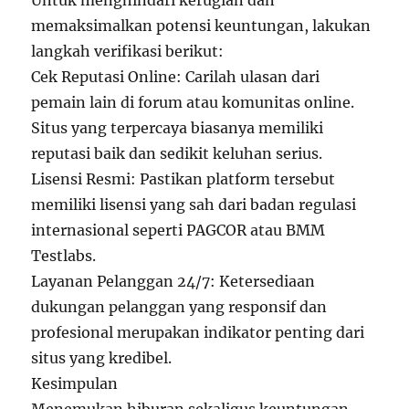
Untuk menghindari kerugian dan
memaksimalkan potensi keuntungan, lakukan
langkah verifikasi berikut:
Cek Reputasi Online: Carilah ulasan dari
pemain lain di forum atau komunitas online.
Situs yang terpercaya biasanya memiliki
reputasi baik dan sedikit keluhan serius.
Lisensi Resmi: Pastikan platform tersebut
memiliki lisensi yang sah dari badan regulasi
internasional seperti PAGCOR atau BMM
Testlabs.
Layanan Pelanggan 24/7: Ketersediaan
dukungan pelanggan yang responsif dan
profesional merupakan indikator penting dari
situs yang kredibel.
Kesimpulan