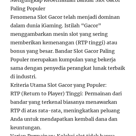
Mengungkap Keberhasilan Bandar Slot Gacor
Paling Populer
Fenomena Slot Gacor telah menjadi dominan
dalam dunia iGaming. Istilah “Gacor”
menggambarkan mesin slot yang sering
memberikan kemenangan (RTP tinggi) atau
bonus yang besar. Bandar Slot Gacor Paling
Populer merupakan kumpulan yang bekerja
sama dengan penyedia perangkat lunak terbaik
di industri.
Kriteria Utama Slot Gacor yang Populer:
RTP (Return to Player) Tinggi: Permainan dari
bandar yang terkenal biasanya menawarkan
RTP di atas rata-rata, meningkatkan peluang
Anda untuk mendapatkan kembali dana dan
keuntungan.