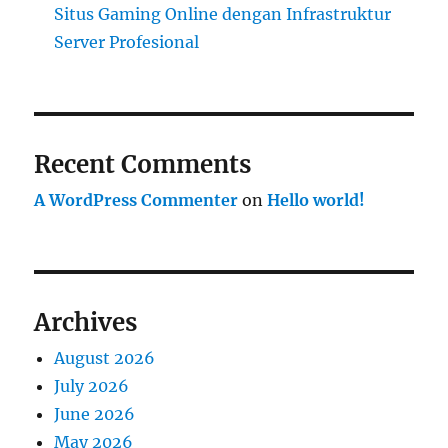
Situs Gaming Online dengan Infrastruktur
Server Profesional
Recent Comments
A WordPress Commenter
on
Hello world!
Archives
August 2026
July 2026
June 2026
May 2026