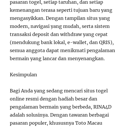
pasaran togel, setiap taruhan, dan setiap
kemenangan terasa seperti tujuan baru yang
mengasyikkan. Dengan tampilan situs yang
modern, navigasi yang mudah, serta sistem
transaksi deposit dan withdraw yang cepat
(mendukung bank lokal, e-wallet, dan QRIS),
semua anggota dapat menikmati pengalaman
bermain yang lancar dan menyenangkan.
Kesimpulan
Bagi Anda yang sedang mencari situs togel
online resmi dengan hadiah besar dan
pengalaman bermain yang berbeda, RINA4D
adalah solusinya. Dengan tawaran berbagai
pasaran populer, khususnya Toto Macau