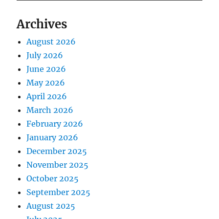
Archives
August 2026
July 2026
June 2026
May 2026
April 2026
March 2026
February 2026
January 2026
December 2025
November 2025
October 2025
September 2025
August 2025