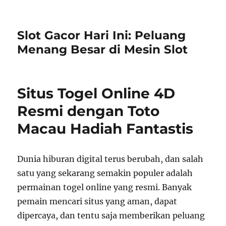
Slot Gacor Hari Ini: Peluang
Menang Besar di Mesin Slot
Situs Togel Online 4D
Resmi dengan Toto
Macau Hadiah Fantastis
Dunia hiburan digital terus berubah, dan salah
satu yang sekarang semakin populer adalah
permainan togel online yang resmi. Banyak
pemain mencari situs yang aman, dapat
dipercaya, dan tentu saja memberikan peluang