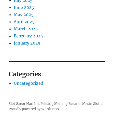
July 2025
June 2025
May 2025
April 2025
March 2025
February 2025
January 2025
Categories
Uncategorized
Slot Gacor Hari Ini: Peluang Menang Besar di Mesin Slot
Proudly powered by WordPress