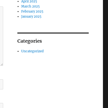
April 2025
March 2025
February 2025
January 2025
Categories
Uncategorized