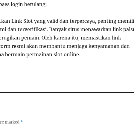
oses login berulang.
an Link Slot yang valid dan terpercaya, penting memil
mi dan terverifikasi. Banyak situs menawarkan link pals
erugikan pemain. Oleh karena itu, memastikan link
latform resmi akan membantu menjaga kenyamanan dan
 bermain permainan slot online.
 are marked
*