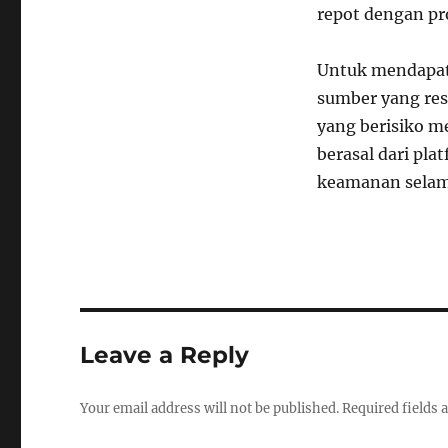
repot dengan pr
Untuk mendapatk
sumber yang res
yang berisiko m
berasal dari p
keamanan selama
Leave a Reply
Your email address will not be published.
Required fields