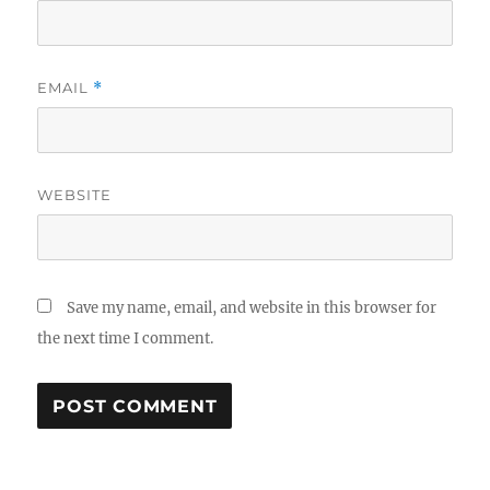
EMAIL
*
WEBSITE
Save my name, email, and website in this browser for
the next time I comment.