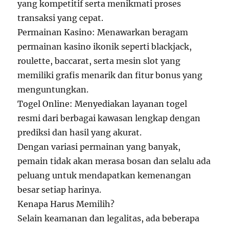
yang kompetitif serta menikmati proses
transaksi yang cepat.
Permainan Kasino: Menawarkan beragam
permainan kasino ikonik seperti blackjack,
roulette, baccarat, serta mesin slot yang
memiliki grafis menarik dan fitur bonus yang
menguntungkan.
Togel Online: Menyediakan layanan togel
resmi dari berbagai kawasan lengkap dengan
prediksi dan hasil yang akurat.
Dengan variasi permainan yang banyak,
pemain tidak akan merasa bosan dan selalu ada
peluang untuk mendapatkan kemenangan
besar setiap harinya.
Kenapa Harus Memilih?
Selain keamanan dan legalitas, ada beberapa