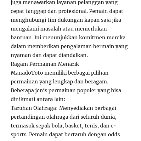
juga menawarkan layanan pelanggan yang
cepat tanggap dan profesional. Pemain dapat
menghubungi tim dukungan kapan saja jika
mengalami masalah atau memerlukan
bantuan. Ini menunjukkan komitmen mereka
dalam memberikan pengalaman bermain yang
nyaman dan dapat diandalkan.
Ragam Permainan Menarik
ManadoToto memiliki berbagai pilihan
permainan yang lengkap dan beragam.
Beberapa jenis permainan populer yang bisa
dinikmati antara lain:
Taruhan Olahraga: Menyediakan berbagai
pertandingan olahraga dari seluruh dunia,
termasuk sepak bola, basket, tenis, dan e-
sports. Pemain dapat bertaruh dengan odds