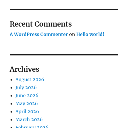
Recent Comments
A WordPress Commenter
on
Hello world!
Archives
August 2026
July 2026
June 2026
May 2026
April 2026
March 2026
February 2026