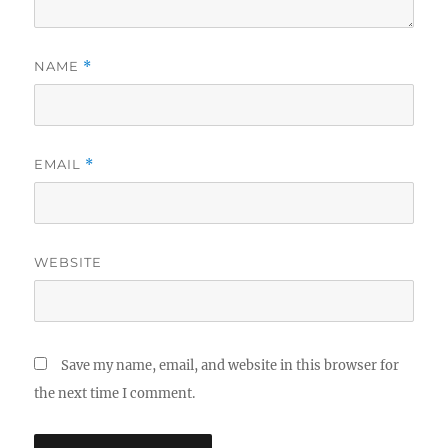
NAME
*
EMAIL
*
WEBSITE
Save my name, email, and website in this browser for
the next time I comment.