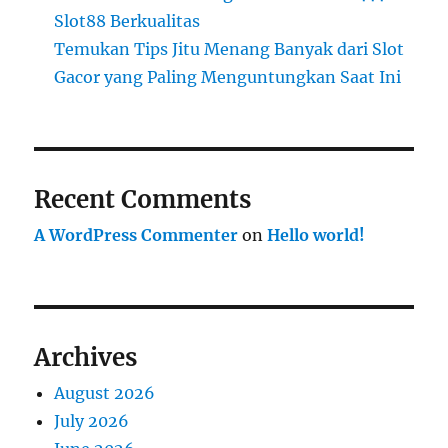
Slot88 Berkualitas
Temukan Tips Jitu Menang Banyak dari Slot
Gacor yang Paling Menguntungkan Saat Ini
Recent Comments
A WordPress Commenter
on
Hello world!
Archives
August 2026
July 2026