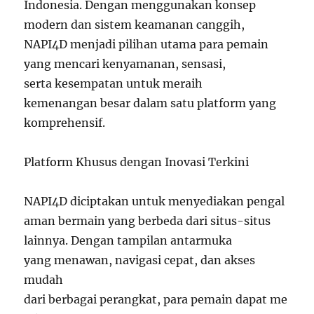
Indonesia. Dengan menggunakan konsep
modern dan sistem keamanan canggih,
NAPI4D menjadi pilihan utama para pemain
yang mencari kenyamanan, sensasi,
serta kesempatan untuk meraih
kemenangan besar dalam satu platform yang
komprehensif.
Platform Khusus dengan Inovasi Terkini
NAPI4D diciptakan untuk menyediakan pengal
aman bermain yang berbeda dari situs-situs
lainnya. Dengan tampilan antarmuka
yang menawan, navigasi cepat, dan akses
mudah
dari berbagai perangkat, para pemain dapat me