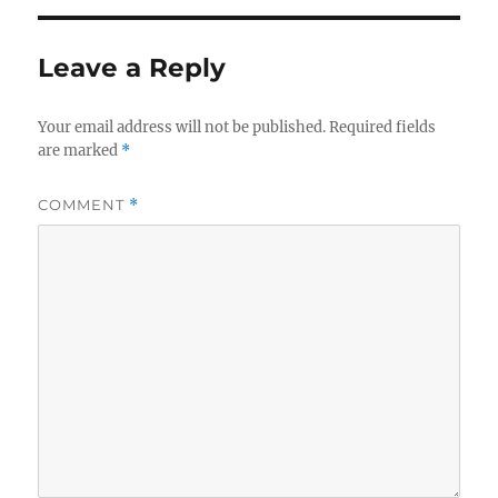
Leave a Reply
Your email address will not be published.
Required fields
are marked
*
COMMENT
*