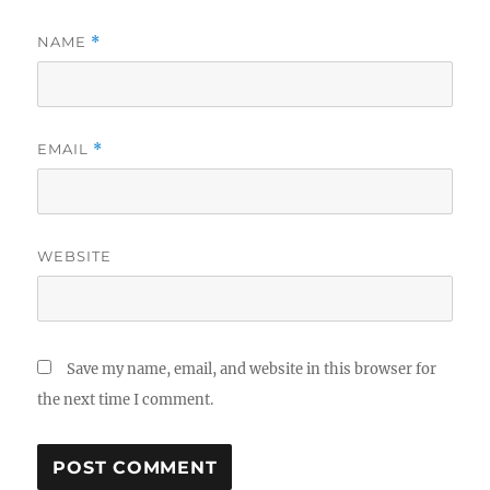
NAME
*
EMAIL
*
WEBSITE
Save my name, email, and website in this browser for
the next time I comment.