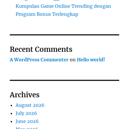
Kumpulan Game Online Trending dengan
Program Bonus Terlengkap
Recent Comments
A WordPress Commenter
on
Hello world!
Archives
August 2026
July 2026
June 2026