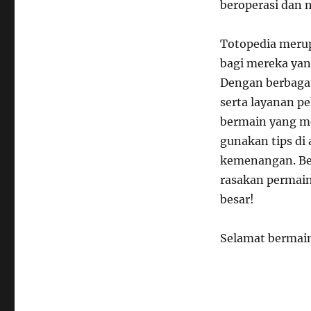
beroperasi dan
Totopedia merup
bagi mereka yan
Dengan berbaga
serta layanan p
bermain yang m
gunakan tips d
kemenangan. Be
rasakan permai
besar!
Selamat bermain