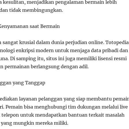
 kesulitan, menjadikan pengalaman bermain lebih
dan tidak membingungkan.
Kenyamanan saat Bermain
sangat krusial dalam dunia perjudian online. Totopedia
ologi enkripsi modern untuk menjaga data pribadi dan
na. Di samping itu, situs ini juga memiliki lisensi resmi
n permainan berlangsung dengan adil.
ggan yang Tanggap
ediakan layanan pelanggan yang siap membantu pemai
ari. Pemain bisa menghubungi tim dukungan melalui live
au telepon untuk mendapatkan bantuan terkait masalah
 yang mungkin mereka miliki.