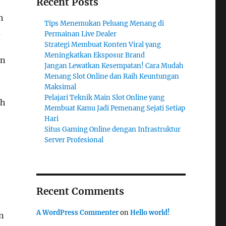
Recent Posts
h
Tips Menemukan Peluang Menang di
m
Permainan Live Dealer
Strategi Membuat Konten Viral yang
Meningkatkan Eksposur Brand
an
Jangan Lewatkan Kesempatan! Cara Mudah
Menang Slot Online dan Raih Keuntungan
Maksimal
Pelajari Teknik Main Slot Online yang
ih
Membuat Kamu Jadi Pemenang Sejati Setiap
Hari
Situs Gaming Online dengan Infrastruktur
Server Profesional
Recent Comments
A WordPress Commenter
on
Hello world!
n