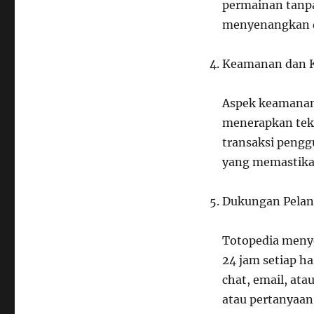
permainan tanpa
menyenangkan 
Keamanan dan 
Aspek keamanan 
menerapkan tekn
transaksi penggu
yang memastika
Dukungan Pelan
Totopedia meny
24 jam setiap h
chat, email, at
atau pertanyaan