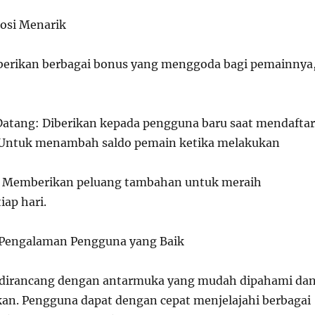
osi Menarik
erikan berbagai bonus yang menggoda bagi pemainnya
atang: Diberikan kepada pengguna baru saat mendaftar
 Untuk menambah saldo pemain ketika melakukan
: Memberikan peluang tambahan untuk meraih
ap hari.
Pengalaman Pengguna yang Baik
a dirancang dengan antarmuka yang mudah dipahami da
n. Pengguna dapat dengan cepat menjelajahi berbagai