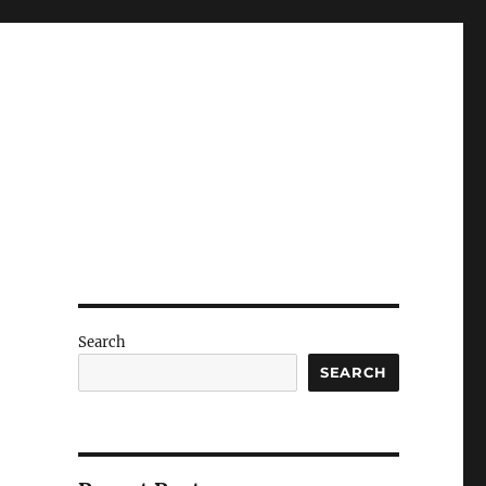
Search
SEARCH