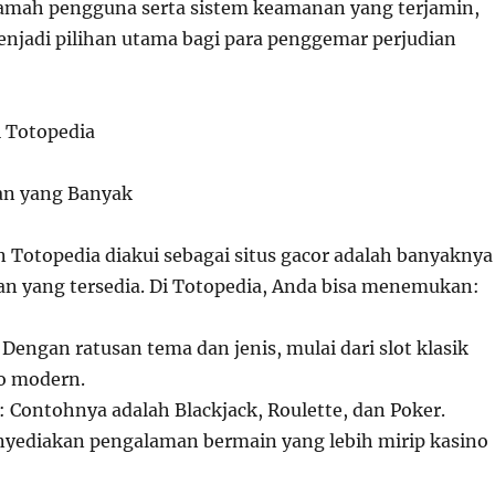
amah pengguna serta sistem keamanan yang terjamin,
menjadi pilihan utama bagi para penggemar perjudian
 Totopedia
an yang Banyak
n Totopedia diakui sebagai situs gacor adalah banyaknya
an yang tersedia. Di Totopedia, Anda bisa menemukan:
Dengan ratusan tema dan jenis, mulai dari slot klasik
eo modern.
 Contohnya adalah Blackjack, Roulette, dan Poker.
nyediakan pengalaman bermain yang lebih mirip kasino