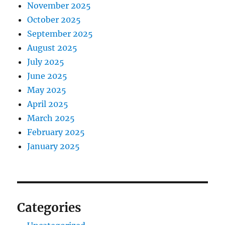
November 2025
October 2025
September 2025
August 2025
July 2025
June 2025
May 2025
April 2025
March 2025
February 2025
January 2025
Categories