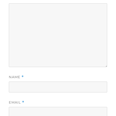
NAME
*
EMAIL
*