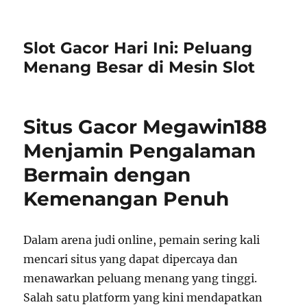
Slot Gacor Hari Ini: Peluang
Menang Besar di Mesin Slot
Situs Gacor Megawin188
Menjamin Pengalaman
Bermain dengan
Kemenangan Penuh
Dalam arena judi online, pemain sering kali
mencari situs yang dapat dipercaya dan
menawarkan peluang menang yang tinggi.
Salah satu platform yang kini mendapatkan