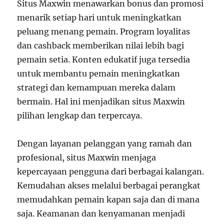
Situs Maxwin menawarkan bonus dan promosi
menarik setiap hari untuk meningkatkan
peluang menang pemain. Program loyalitas
dan cashback memberikan nilai lebih bagi
pemain setia. Konten edukatif juga tersedia
untuk membantu pemain meningkatkan
strategi dan kemampuan mereka dalam
bermain. Hal ini menjadikan situs Maxwin
pilihan lengkap dan terpercaya.
Dengan layanan pelanggan yang ramah dan
profesional, situs Maxwin menjaga
kepercayaan pengguna dari berbagai kalangan.
Kemudahan akses melalui berbagai perangkat
memudahkan pemain kapan saja dan di mana
saja. Keamanan dan kenyamanan menjadi