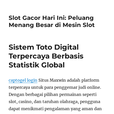
Slot Gacor Hari Ini: Peluang
Menang Besar di Mesin Slot
Sistem Toto Digital
Terpercaya Berbasis
Statistik Global
captogel login
Situs Maxwin adalah platform
terpercaya untuk para penggemar judi online.
Dengan berbagai pilihan permainan seperti
slot, casino, dan taruhan olahraga, pengguna
dapat menikmati pengalaman yang aman dan