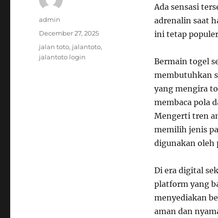
Ada sensasi ter
Author
admin
adrenalin saat 
Posted
December 27, 2025
ini tetap popule
on
Tags
jalan toto
,
jalantoto
,
jalantoto login
Bermain togel se
membutuhkan st
yang mengira t
membaca pola d
Mengerti tren a
memilih jenis pa
digunakan oleh
Di era digital s
platform yang 
menyediakan ber
aman dan nyama