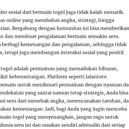
sfer sosial dari bermain togel juga tidak kalah menarik.
s online yang membahas angka, strategi, hingga
harian. Bergabung dengan komunitas ini bisa memberika
an dan membuat pengalaman bermain semakin seru.
a berbagi kemenangan dan pengalaman, sehingga tidak
, tetapi juga membangun interaksi sosial yang positif.
 togel adalah permainan yang memadukan hiburan,
dikit keberuntungan. Platform seperti Jalantoto
emain untuk menikmati permainan dengan nyaman d
ndekatan yang santai namun tetap strategis, Anda bisa
si seru dari menebak angka, merencanakan taruhan, d
akan kemenangan. Jadi, bagi Anda yang ingin mencoba
main togel yang menyenangkan, jangan ragu untuk
unia seru ini dan rasakan sendiri adrenalin dari setiap