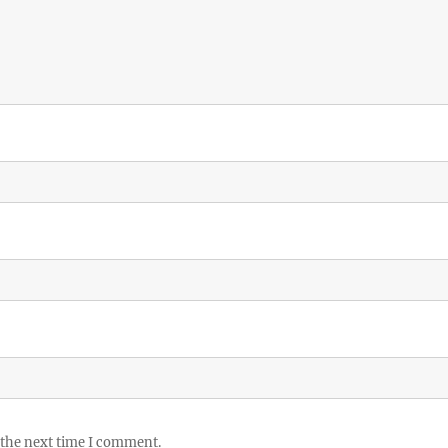
 the next time I comment.