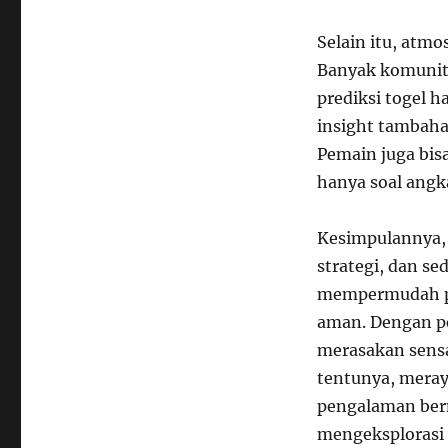
Selain itu, atmo
Banyak komunita
prediksi togel 
insight tambah
Pemain juga bis
hanya soal angka
Kesimpulannya,
strategi, dan se
mempermudah p
aman. Dengan pe
merasakan sensa
tentunya, meray
pengalaman ber
mengeksplorasi d