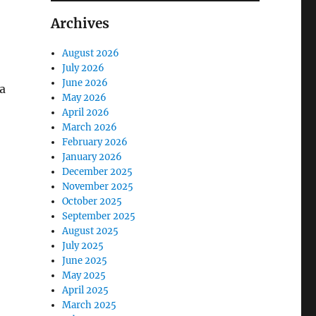
Archives
August 2026
July 2026
June 2026
a
May 2026
April 2026
March 2026
February 2026
January 2026
December 2025
November 2025
October 2025
September 2025
August 2025
July 2025
June 2025
May 2025
April 2025
March 2025