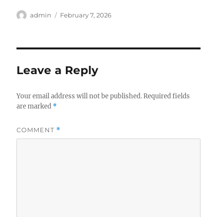
Author
Posted
admin
February 7, 2026
on
Leave a Reply
Your email address will not be published.
Required fields
are marked
*
COMMENT
*