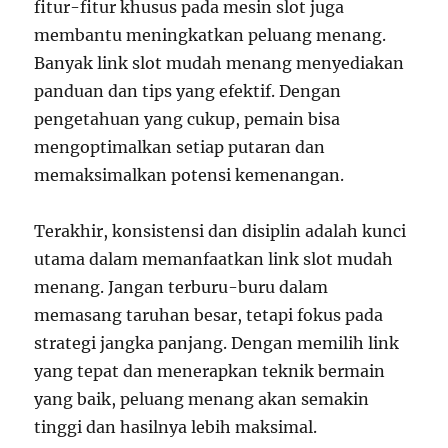
fitur-fitur khusus pada mesin slot juga
membantu meningkatkan peluang menang.
Banyak link slot mudah menang menyediakan
panduan dan tips yang efektif. Dengan
pengetahuan yang cukup, pemain bisa
mengoptimalkan setiap putaran dan
memaksimalkan potensi kemenangan.
Terakhir, konsistensi dan disiplin adalah kunci
utama dalam memanfaatkan link slot mudah
menang. Jangan terburu-buru dalam
memasang taruhan besar, tetapi fokus pada
strategi jangka panjang. Dengan memilih link
yang tepat dan menerapkan teknik bermain
yang baik, peluang menang akan semakin
tinggi dan hasilnya lebih maksimal.