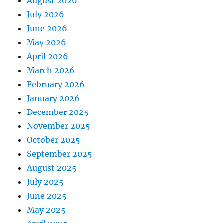
August 2026
July 2026
June 2026
May 2026
April 2026
March 2026
February 2026
January 2026
December 2025
November 2025
October 2025
September 2025
August 2025
July 2025
June 2025
May 2025