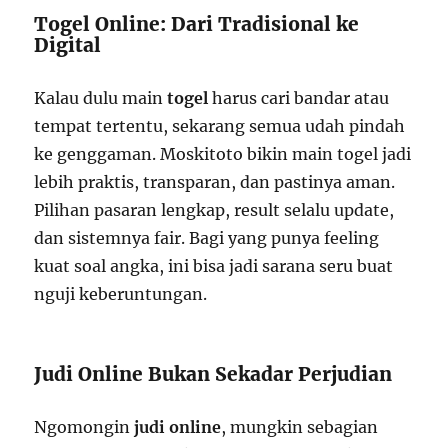
Togel Online: Dari Tradisional ke
Digital
Kalau dulu main
togel
harus cari bandar atau
tempat tertentu, sekarang semua udah pindah
ke genggaman. Moskitoto bikin main togel jadi
lebih praktis, transparan, dan pastinya aman.
Pilihan pasaran lengkap, result selalu update,
dan sistemnya fair. Bagi yang punya feeling
kuat soal angka, ini bisa jadi sarana seru buat
nguji keberuntungan.
Judi Online Bukan Sekadar Perjudian
Ngomongin
judi online
, mungkin sebagian