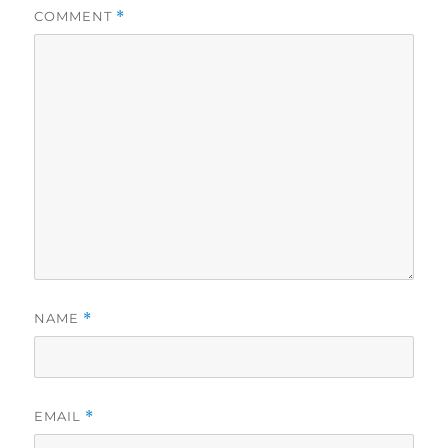
COMMENT
*
NAME
*
EMAIL
*