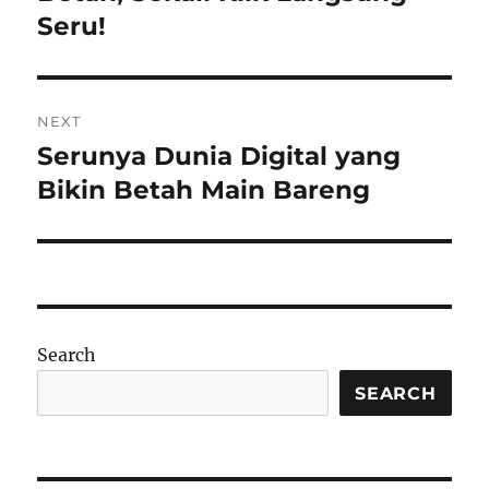
Seru!
NEXT
Serunya Dunia Digital yang
Next
post:
Bikin Betah Main Bareng
Search
SEARCH