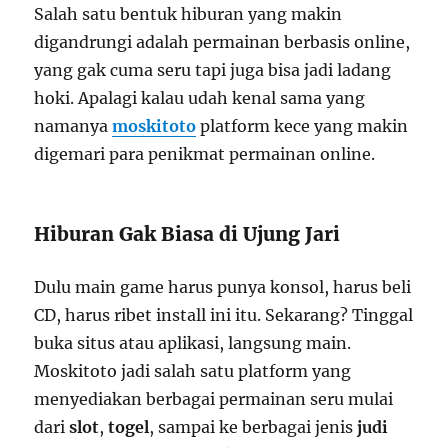
Salah satu bentuk hiburan yang makin
digandrungi adalah permainan berbasis online,
yang gak cuma seru tapi juga bisa jadi ladang
hoki. Apalagi kalau udah kenal sama yang
namanya
moskitoto
platform kece yang makin
digemari para penikmat permainan online.
Hiburan Gak Biasa di Ujung Jari
Dulu main game harus punya konsol, harus beli
CD, harus ribet install ini itu. Sekarang? Tinggal
buka situs atau aplikasi, langsung main.
Moskitoto jadi salah satu platform yang
menyediakan berbagai permainan seru mulai
dari
slot
,
togel
, sampai ke berbagai jenis
judi