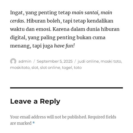
Ingat, yang penting tetap
main santai, main
cerdas
. Hiburan boleh, tapi tetap kendalikan
waktu dan emosi. Karena dalam dunia hiburan
digital, yang paling penting bukan cuma
menang, tapi juga
have fun!
Author
Posted
Tags
admin
September 5, 2025
judi online
,
moski toto
,
on
moskitoto
,
slot
,
slot online
,
togel
,
toto
Leave a Reply
Your email address will not be published.
Required fields
are marked
*