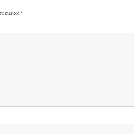
 are marked
*