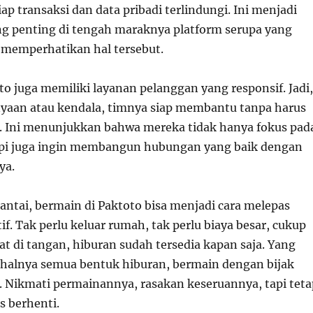
p transaksi dan data pribadi terlindungi. Ini menjadi
ng penting di tengah maraknya platform serupa yang
k memperhatikan hal tersebut.
oto juga memiliki layanan pelanggan yang responsif. Jadi,
nyaan atau kendala, timnya siap membantu tanpa harus
 Ini menunjukkan bahwa mereka tidak hanya fokus pad
api juga ingin membangun hubungan yang baik dengan
ya.
antai, bermain di Paktoto bisa menjadi cara melepas
if. Tak perlu keluar rumah, tak perlu biaya besar, cukup
t di tangan, hiburan sudah tersedia kapan saja. Yang
i halnya semua bentuk hiburan, bermain dengan bijak
. Nikmati permainannya, rasakan keseruannya, tapi teta
s berhenti.