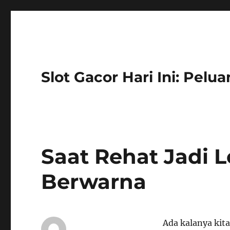
Slot Gacor Hari Ini: Pel
Saat Rehat Jadi 
Berwarna
Ada kalanya kit