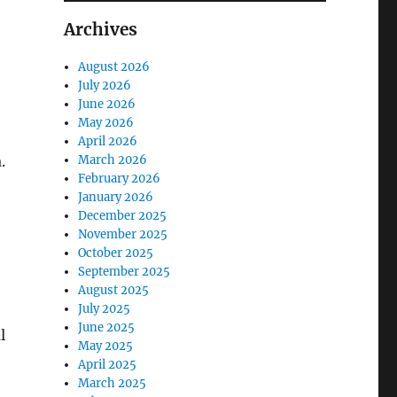
Archives
August 2026
July 2026
June 2026
May 2026
April 2026
.
March 2026
February 2026
January 2026
December 2025
November 2025
October 2025
September 2025
August 2025
July 2025
June 2025
l
May 2025
April 2025
March 2025