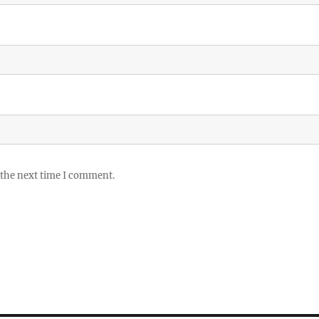
 the next time I comment.