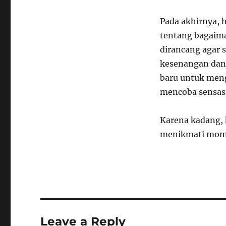
Pada akhirnya, 
tentang bagaima
dirancang agar
kesenangan dan 
baru untuk men
mencoba sensasi 
Karena kadang, 
menikmati mome
Leave a Reply