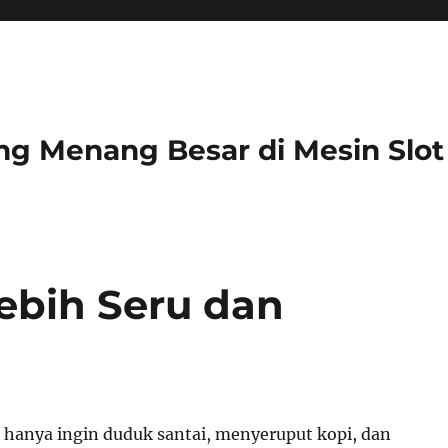
uang Menang Besar di Mesin Slot
Lebih Seru dan
a hanya ingin duduk santai, menyeruput kopi, dan