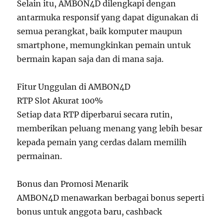
Selain itu, AMBON4D dilengkapi dengan
antarmuka responsif yang dapat digunakan di
semua perangkat, baik komputer maupun
smartphone, memungkinkan pemain untuk
bermain kapan saja dan di mana saja.
Fitur Unggulan di AMBON4D
RTP Slot Akurat 100%
Setiap data RTP diperbarui secara rutin,
memberikan peluang menang yang lebih besar
kepada pemain yang cerdas dalam memilih
permainan.
Bonus dan Promosi Menarik
AMBON4D menawarkan berbagai bonus seperti
bonus untuk anggota baru, cashback