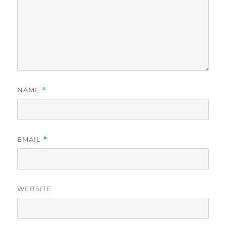
NAME
*
EMAIL
*
WEBSITE