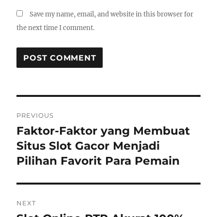
Save my name, email, and website in this browser for
the next time I comment.
Post
PREVIOUS
navigation
Faktor-Faktor yang Membuat
Previous
post:
Situs Slot Gacor Menjadi
Pilihan Favorit Para Pemain
NEXT