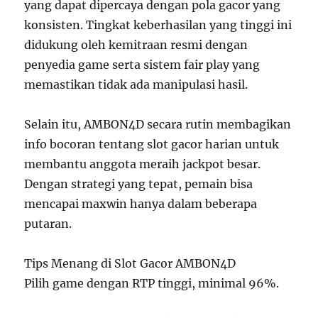
yang dapat dipercaya dengan pola gacor yang
konsisten. Tingkat keberhasilan yang tinggi ini
didukung oleh kemitraan resmi dengan
penyedia game serta sistem fair play yang
memastikan tidak ada manipulasi hasil.
Selain itu, AMBON4D secara rutin membagikan
info bocoran tentang slot gacor harian untuk
membantu anggota meraih jackpot besar.
Dengan strategi yang tepat, pemain bisa
mencapai maxwin hanya dalam beberapa
putaran.
Tips Menang di Slot Gacor AMBON4D
Pilih game dengan RTP tinggi, minimal 96%.