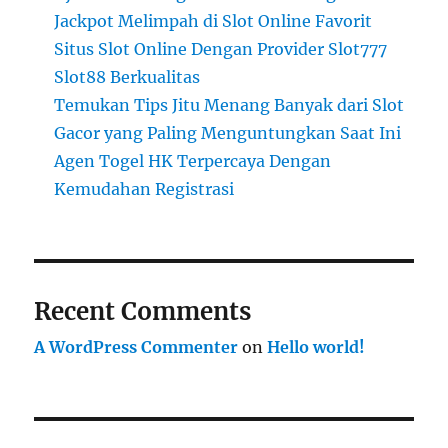
Jackpot Melimpah di Slot Online Favorit
Situs Slot Online Dengan Provider Slot777
Slot88 Berkualitas
Temukan Tips Jitu Menang Banyak dari Slot
Gacor yang Paling Menguntungkan Saat Ini
Agen Togel HK Terpercaya Dengan
Kemudahan Registrasi
Recent Comments
A WordPress Commenter
on
Hello world!