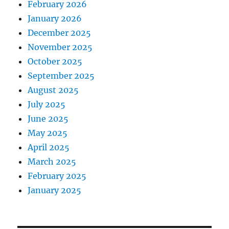
February 2026
January 2026
December 2025
November 2025
October 2025
September 2025
August 2025
July 2025
June 2025
May 2025
April 2025
March 2025
February 2025
January 2025