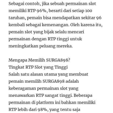
Sebagai contoh, jika sebuah permainan slot
memiliki RTP 96%, berarti dari setiap 100
taruhan, pemain bisa mendapatkan sekitar 96
kembali sebagai kemenangan. Oleh karena itu,
pemain slot yang bijak selalu mencari
permainan dengan RTP tinggi untuk
meningkatkan peluang mereka.
Mengapa Memilih SURGA898?
Tingkat RTP Slot yang Tinggi
Salah satu alasan utama yang membuat
pemain memilih SURGA898 adalah
keberagaman permainan slot yang
menawarkan RTP sangat tinggi. Beberapa
permainan di platform ini bahkan memiliki
RTP lebih dari 98%, yang tentu saja