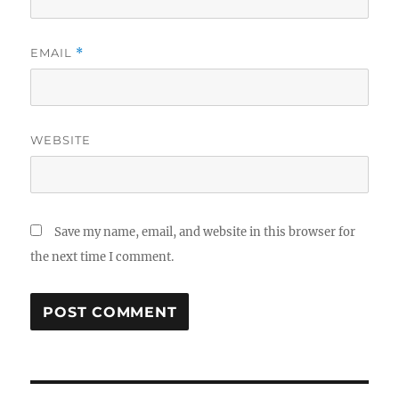
EMAIL
*
WEBSITE
Save my name, email, and website in this browser for
the next time I comment.