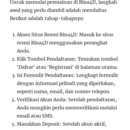
Untuk memulai permainan di Rina4D, langkah
awal yang perlu diambil adalah mendaftar.
Berikut adalah tahap-tahapnya:
Akses Situs Resmi Rina4D: Masuk ke situs
resmi Rina4D menggunakan perangkat
Anda.
Klik Tombol Pendaftaran: Temukan tombol
‘Daftar’ atau ‘Registrasi’ di halaman utama.
Isi Formulir Pendaftaran: Lengkapi formulir
dengan informasi pribadi yang diperlukan,
seperti nama, email, dan nomor telepon.
Verifikasi Akun Anda: Setelah pendaftaran,
Anda mungkin perlu memverifikasi melalui
email atau SMS.
Masukkan Deposit: Setelah akun aktif,