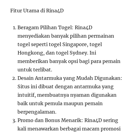
Fitur Utama di Rina4D
Beragam Pilihan Togel: Rina4D
menyediakan banyak pilihan permainan
togel seperti togel Singapore, togel
Hongkong, dan togel Sydney. Ini
memberikan banyak opsi bagi para pemain
untuk terlibat.
Desain Antarmuka yang Mudah Digunakan:
Situs ini dibuat dengan antarmuka yang
intuitif, membuatnya nyaman digunakan
baik untuk pemula maupun pemain
berpengalaman.
Promo dan Bonus Menarik: Rina4D sering
kali menawarkan berbagai macam promosi