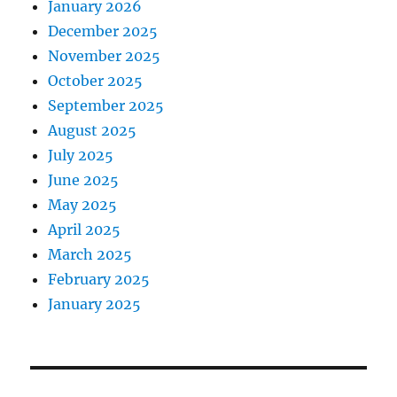
January 2026
December 2025
November 2025
October 2025
September 2025
August 2025
July 2025
June 2025
May 2025
April 2025
March 2025
February 2025
January 2025