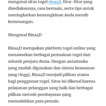
mengenai situs togel
rina4d
, fitur-fitur yang
disediakannya, cara bermain, serta tips untuk
meningkatkan kemungkinan Anda meraih
kemenangan.
Mengenal Rina4D
Rina4D merupakan platform togel online yang
menawarkan berbagai permainan togel dari
seluruh penjuru dunia. Dengan antarmuka
yang mudah digunakan dan sistem keamanan
yang tinggi, Rina4D menjadi pilihan utama
bagi penggemar togel. Situs ini dikenal karena
pelayanan pelanggan yang baik dan berbagai
pilihan metode pembayaran yang
memudahkan para pemain.