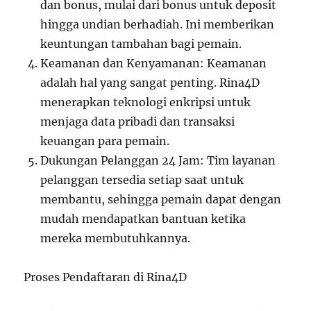
dan bonus, mulai dari bonus untuk deposit
hingga undian berhadiah. Ini memberikan
keuntungan tambahan bagi pemain.
Keamanan dan Kenyamanan: Keamanan
adalah hal yang sangat penting. Rina4D
menerapkan teknologi enkripsi untuk
menjaga data pribadi dan transaksi
keuangan para pemain.
Dukungan Pelanggan 24 Jam: Tim layanan
pelanggan tersedia setiap saat untuk
membantu, sehingga pemain dapat dengan
mudah mendapatkan bantuan ketika
mereka membutuhkannya.
Proses Pendaftaran di Rina4D