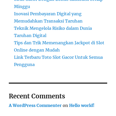
Minggu
Inovasi Pembayaran Digital yang
Memudahkan Transaksi Taruhan
Teknik Mengelola Risiko dalam Dunia
Taruhan Digital
Tips dan Trik Memenangkan Jackpot di Slot
Online dengan Mudah
Link Terbaru Toto Slot Gacor Untuk Semua
Pengguna
Recent Comments
A WordPress Commenter
on
Hello world!