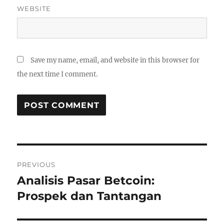
WEBSITE
Save my name, email, and website in this browser for
the next time I comment.
Post
PREVIOUS
navigation
Analisis Pasar Betcoin:
Previous
post:
Prospek dan Tantangan