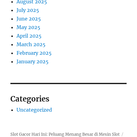
August 2025
July 2025
June 2025
May 2025
April 2025
March 2025
February 2025
January 2025
Categories
Uncategorized
Slot Gacor Hari Ini: Peluang Menang Besar di Mesin Slot