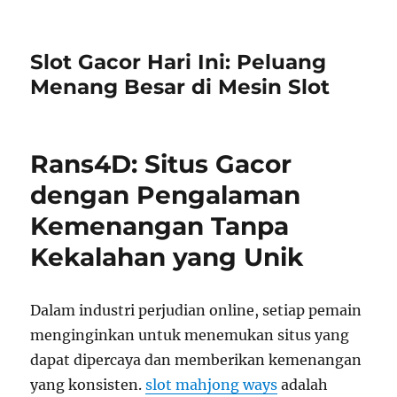
Slot Gacor Hari Ini: Peluang
Menang Besar di Mesin Slot
Rans4D: Situs Gacor
dengan Pengalaman
Kemenangan Tanpa
Kekalahan yang Unik
Dalam industri perjudian online, setiap pemain
menginginkan untuk menemukan situs yang
dapat dipercaya dan memberikan kemenangan
yang konsisten.
slot mahjong ways
adalah