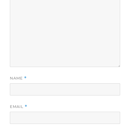
NAME
*
EMAIL
*