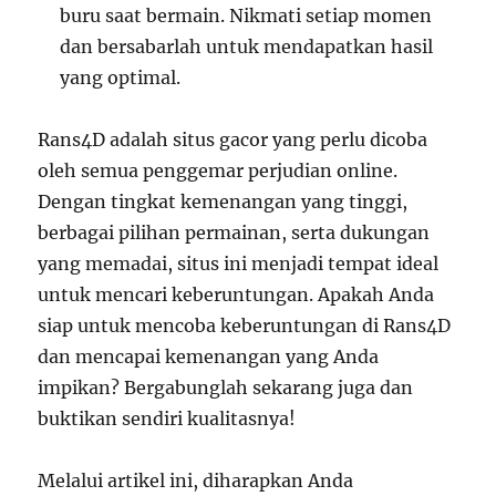
buru saat bermain. Nikmati setiap momen
dan bersabarlah untuk mendapatkan hasil
yang optimal.
Rans4D adalah situs gacor yang perlu dicoba
oleh semua penggemar perjudian online.
Dengan tingkat kemenangan yang tinggi,
berbagai pilihan permainan, serta dukungan
yang memadai, situs ini menjadi tempat ideal
untuk mencari keberuntungan. Apakah Anda
siap untuk mencoba keberuntungan di Rans4D
dan mencapai kemenangan yang Anda
impikan? Bergabunglah sekarang juga dan
buktikan sendiri kualitasnya!
Melalui artikel ini, diharapkan Anda