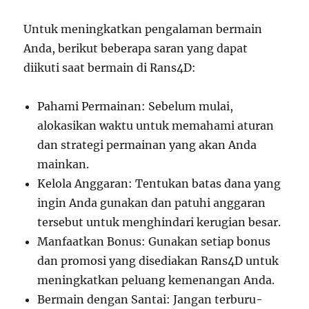
Untuk meningkatkan pengalaman bermain
Anda, berikut beberapa saran yang dapat
diikuti saat bermain di Rans4D:
Pahami Permainan: Sebelum mulai,
alokasikan waktu untuk memahami aturan
dan strategi permainan yang akan Anda
mainkan.
Kelola Anggaran: Tentukan batas dana yang
ingin Anda gunakan dan patuhi anggaran
tersebut untuk menghindari kerugian besar.
Manfaatkan Bonus: Gunakan setiap bonus
dan promosi yang disediakan Rans4D untuk
meningkatkan peluang kemenangan Anda.
Bermain dengan Santai: Jangan terburu-