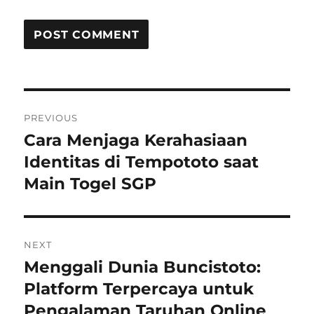
Post
PREVIOUS
navigation
Cara Menjaga Kerahasiaan
Previous
post:
Identitas di Tempototo saat
Main Togel SGP
NEXT
Menggali Dunia Buncistoto:
Next
post:
Platform Terpercaya untuk
Pengalaman Taruhan Online