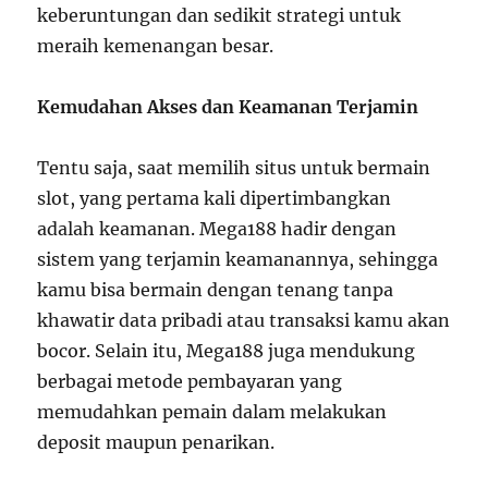
keberuntungan dan sedikit strategi untuk
meraih kemenangan besar.
Kemudahan Akses dan Keamanan Terjamin
Tentu saja, saat memilih situs untuk bermain
slot, yang pertama kali dipertimbangkan
adalah keamanan. Mega188 hadir dengan
sistem yang terjamin keamanannya, sehingga
kamu bisa bermain dengan tenang tanpa
khawatir data pribadi atau transaksi kamu akan
bocor. Selain itu, Mega188 juga mendukung
berbagai metode pembayaran yang
memudahkan pemain dalam melakukan
deposit maupun penarikan.