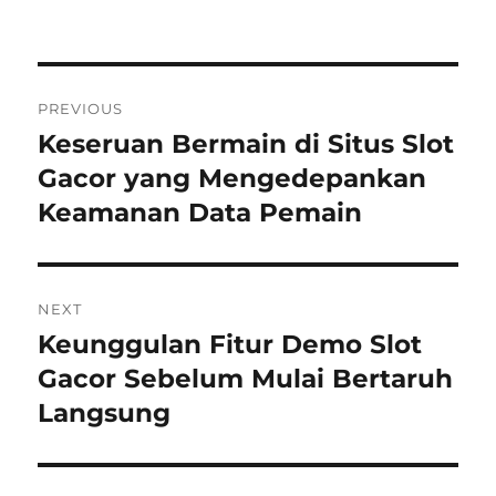
Post
PREVIOUS
navigation
Keseruan Bermain di Situs Slot
Previous
post:
Gacor yang Mengedepankan
Keamanan Data Pemain
NEXT
Keunggulan Fitur Demo Slot
Next
post:
Gacor Sebelum Mulai Bertaruh
Langsung