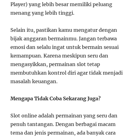
Player) yang lebih besar memiliki peluang
menang yang lebih tinggi.
Selain itu, pastikan kamu mengatur dengan
bijak anggaran bermainmu. Jangan terbawa
emosi dan selalu ingat untuk bermain sesuai
kemampuan. Karena meskipun seru dan
mengasyikkan, permainan slot tetap
membutuhkan kontrol diri agar tidak menjadi
masalah keuangan.
Mengapa Tidak Coba Sekarang Juga?
Slot online adalah permainan yang seru dan
penuh tantangan. Dengan berbagai macam
tema dan jenis permainan, ada banyak cara