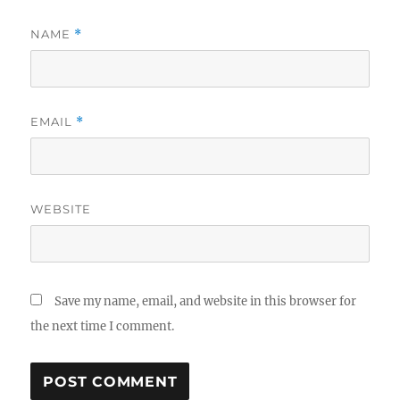
NAME
*
EMAIL
*
WEBSITE
Save my name, email, and website in this browser for
the next time I comment.