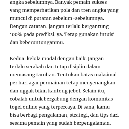
angka sebelumnya. Banyak pemain sukses
yang memperhatikan pola dan tren angka yang
muncul di putaran sebelum-sebelumnya.
Dengan catatan, jangan terlalu bergantung
100% pada prediksi, ya. Tetap gunakan intuisi
dan keberuntunganmu.
Kedua, kelola modal dengan baik. Jangan
terlalu serakah dan tetap disiplin dalam
memasang taruhan. Tentukan batas maksimal
per hari agar permainan tetap menyenangkan
dan nggak bikin kantong jebol. Selain itu,
cobalah untuk bergabung dengan komunitas
togel online yang terpercaya. Di sana, kamu
bisa berbagi pengalaman, strategi, dan tips dari
sesama pemain yang sudah berpengalaman.