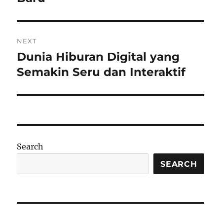
NEXT
Dunia Hiburan Digital yang
Next
post:
Semakin Seru dan Interaktif
Search
SEARCH