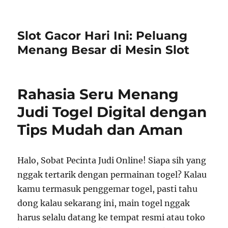
Slot Gacor Hari Ini: Peluang
Menang Besar di Mesin Slot
Rahasia Seru Menang
Judi Togel Digital dengan
Tips Mudah dan Aman
Halo, Sobat Pecinta Judi Online! Siapa sih yang
nggak tertarik dengan permainan togel? Kalau
kamu termasuk penggemar togel, pasti tahu
dong kalau sekarang ini, main togel nggak
harus selalu datang ke tempat resmi atau toko