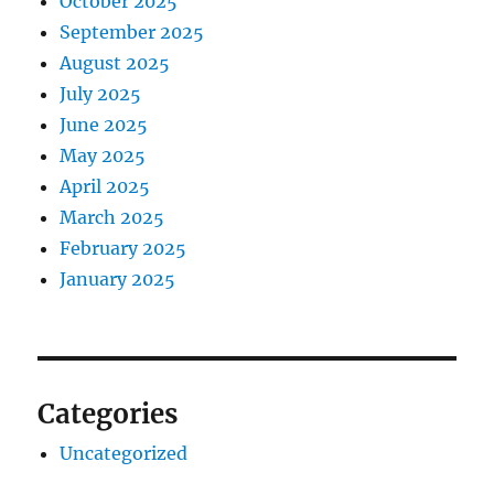
October 2025
September 2025
August 2025
July 2025
June 2025
May 2025
April 2025
March 2025
February 2025
January 2025
Categories
Uncategorized