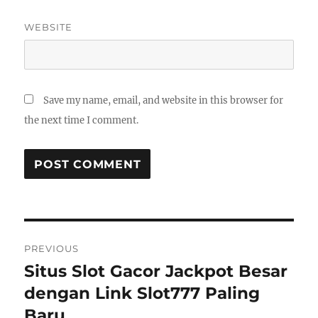
WEBSITE
Save my name, email, and website in this browser for
the next time I comment.
Post
PREVIOUS
navigation
Situs Slot Gacor Jackpot Besar
Previous
post:
dengan Link Slot777 Paling
Baru