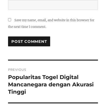
Save my name, email, and website in this browser for
the next time I comment.
Post
PREVIOUS
navigation
Popularitas Togel Digital
Previous
post:
Mancanegara dengan Akurasi
Tinggi