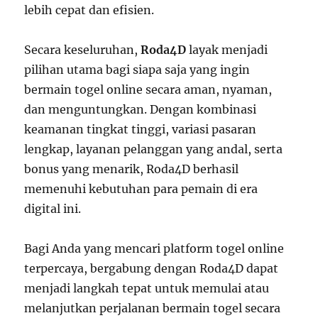
lebih cepat dan efisien.
Secara keseluruhan,
Roda4D
layak menjadi
pilihan utama bagi siapa saja yang ingin
bermain togel online secara aman, nyaman,
dan menguntungkan. Dengan kombinasi
keamanan tingkat tinggi, variasi pasaran
lengkap, layanan pelanggan yang andal, serta
bonus yang menarik, Roda4D berhasil
memenuhi kebutuhan para pemain di era
digital ini.
Bagi Anda yang mencari platform togel online
terpercaya, bergabung dengan Roda4D dapat
menjadi langkah tepat untuk memulai atau
melanjutkan perjalanan bermain togel secara