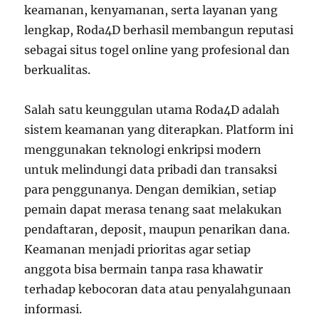
keamanan, kenyamanan, serta layanan yang
lengkap, Roda4D berhasil membangun reputasi
sebagai situs togel online yang profesional dan
berkualitas.
Salah satu keunggulan utama Roda4D adalah
sistem keamanan yang diterapkan. Platform ini
menggunakan teknologi enkripsi modern
untuk melindungi data pribadi dan transaksi
para penggunanya. Dengan demikian, setiap
pemain dapat merasa tenang saat melakukan
pendaftaran, deposit, maupun penarikan dana.
Keamanan menjadi prioritas agar setiap
anggota bisa bermain tanpa rasa khawatir
terhadap kebocoran data atau penyalahgunaan
informasi.