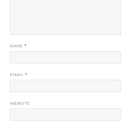
NAME
*
EMAIL
*
WEBSITE