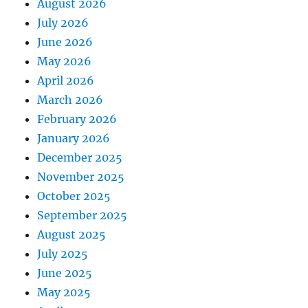
August 2026
July 2026
June 2026
May 2026
April 2026
March 2026
February 2026
January 2026
December 2025
November 2025
October 2025
September 2025
August 2025
July 2025
June 2025
May 2025