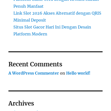
Penuh Manfaat
Link Slot 2026 Akses Alternatif dengan QRIS
Minimal Deposit
Situs Slot Gacor Hari Ini Dengan Desain
Platform Modern
Recent Comments
A WordPress Commenter
on
Hello world!
Archives