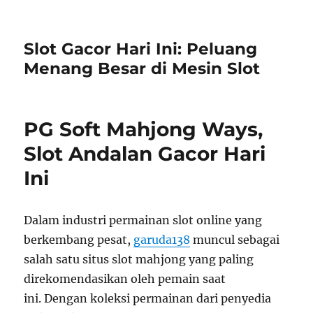
Slot Gacor Hari Ini: Peluang
Menang Besar di Mesin Slot
PG Soft Mahjong Ways,
Slot Andalan Gacor Hari
Ini
Dalam industri permainan slot online yang
berkembang pesat,
garuda138
muncul sebagai
salah satu situs slot mahjong yang paling
direkomendasikan oleh pemain saat
ini. Dengan koleksi permainan dari penyedia