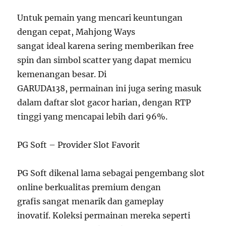
Untuk pemain yang mencari keuntungan
dengan cepat, Mahjong Ways
sangat ideal karena sering memberikan free
spin dan simbol scatter yang dapat memicu
kemenangan besar. Di
GARUDA138, permainan ini juga sering masuk
dalam daftar slot gacor harian, dengan RTP
tinggi yang mencapai lebih dari 96%.
PG Soft – Provider Slot Favorit
PG Soft dikenal lama sebagai pengembang slot
online berkualitas premium dengan
grafis sangat menarik dan gameplay
inovatif. Koleksi permainan mereka seperti