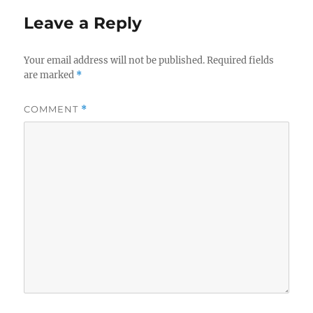
Leave a Reply
Your email address will not be published.
Required fields
are marked
*
COMMENT
*