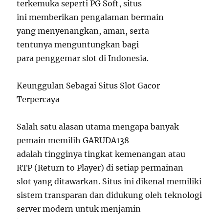
terkemuka seperti PG Soft, situs
ini memberikan pengalaman bermain
yang menyenangkan, aman, serta
tentunya menguntungkan bagi
para penggemar slot di Indonesia.
Keunggulan Sebagai Situs Slot Gacor
Terpercaya
Salah satu alasan utama mengapa banyak
pemain memilih GARUDA138
adalah tingginya tingkat kemenangan atau
RTP (Return to Player) di setiap permainan
slot yang ditawarkan. Situs ini dikenal memiliki
sistem transparan dan didukung oleh teknologi
server modern untuk menjamin