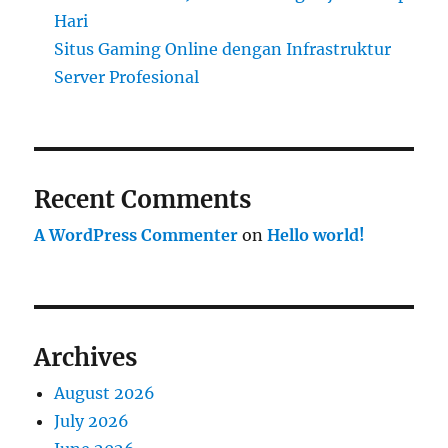
Hari
Situs Gaming Online dengan Infrastruktur
Server Profesional
Recent Comments
A WordPress Commenter
on
Hello world!
Archives
August 2026
July 2026