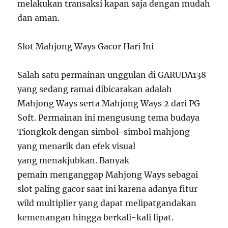
melakukan transaksi kapan saja dengan mudah
dan aman.
Slot Mahjong Ways Gacor Hari Ini
Salah satu permainan unggulan di GARUDA138
yang sedang ramai dibicarakan adalah
Mahjong Ways serta Mahjong Ways 2 dari PG
Soft. Permainan ini mengusung tema budaya
Tiongkok dengan simbol-simbol mahjong
yang menarik dan efek visual
yang menakjubkan. Banyak
pemain menganggap Mahjong Ways sebagai
slot paling gacor saat ini karena adanya fitur
wild multiplier yang dapat melipatgandakan
kemenangan hingga berkali-kali lipat.