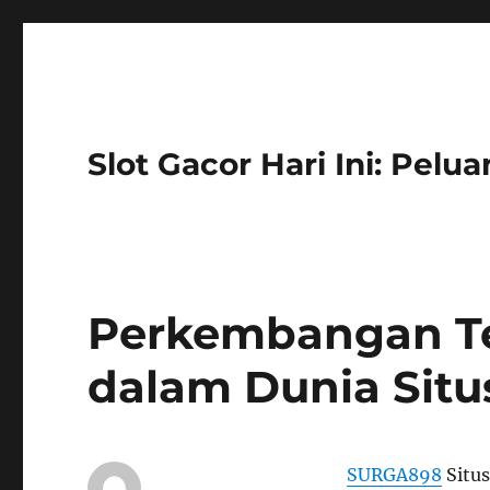
Slot Gacor Hari Ini: Pel
Perkembangan Te
dalam Dunia Situ
SURGA898
Situs