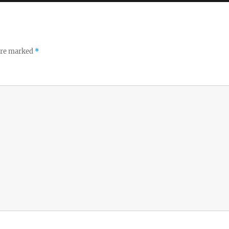
 are marked
*