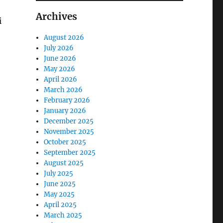
Archives
i
August 2026
July 2026
June 2026
May 2026
April 2026
March 2026
February 2026
January 2026
December 2025
November 2025
October 2025
September 2025
h
August 2025
July 2025
June 2025
May 2025
April 2025
March 2025