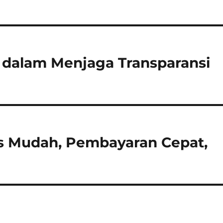
r dalam Menjaga Transparansi
es Mudah, Pembayaran Cepat,