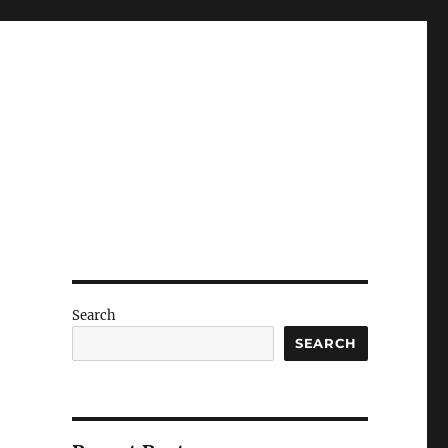
Search
SEARCH