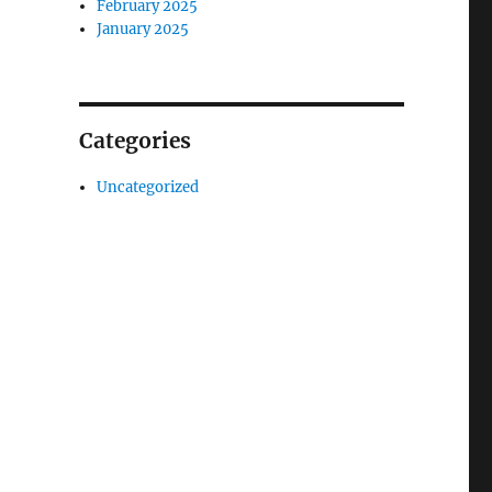
February 2025
January 2025
Categories
Uncategorized