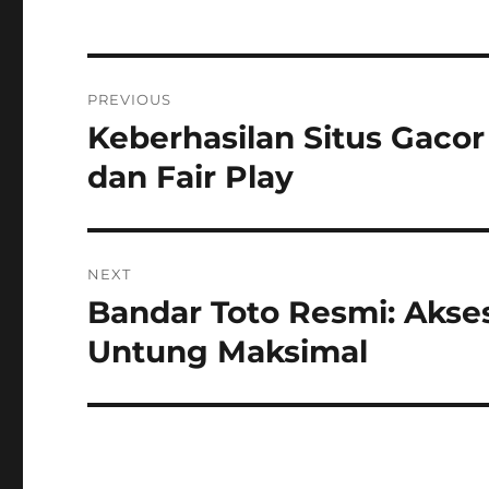
Post
PREVIOUS
navigation
Keberhasilan Situs Gaco
Previous
post:
dan Fair Play
NEXT
Bandar Toto Resmi: Aks
Next
post:
Untung Maksimal