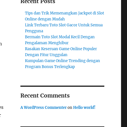
Recent Posts
Tips dan Trik Memenangkan Jackpot di Slot
Online dengan Mudah
Link Terbaru Toto Slot Gacor Untuk Semua
Pengguna
Bermain Toto Slot Modal Kecil Dengan
Pengalaman Menghibur
n
Rasakan Keseruan Game Online Populer
Dengan Fitur Unggulan
Kumpulan Game Online Trending dengan
Program Bonus Terlengkap
Recent Comments
es
A WordPress Commenter
on
Hello world!
r