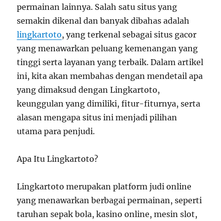
permainan lainnya. Salah satu situs yang
semakin dikenal dan banyak dibahas adalah
lingkartoto
, yang terkenal sebagai situs gacor
yang menawarkan peluang kemenangan yang
tinggi serta layanan yang terbaik. Dalam artikel
ini, kita akan membahas dengan mendetail apa
yang dimaksud dengan Lingkartoto,
keunggulan yang dimiliki, fitur-fiturnya, serta
alasan mengapa situs ini menjadi pilihan
utama para penjudi.
Apa Itu Lingkartoto?
Lingkartoto merupakan platform judi online
yang menawarkan berbagai permainan, seperti
taruhan sepak bola, kasino online, mesin slot,