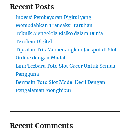
Recent Posts
Inovasi Pembayaran Digital yang
Memudahkan Transaksi Taruhan
Teknik Mengelola Risiko dalam Dunia
Taruhan Digital
Tips dan Trik Memenangkan Jackpot di Slot
Online dengan Mudah
Link Terbaru Toto Slot Gacor Untuk Semua
Pengguna
Bermain Toto Slot Modal Kecil Dengan
Pengalaman Menghibur
Recent Comments