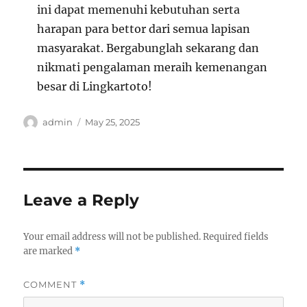
ini dapat memenuhi kebutuhan serta
harapan para bettor dari semua lapisan
masyarakat. Bergabunglah sekarang dan
nikmati pengalaman meraih kemenangan
besar di Lingkartoto!
Author
Posted
admin
May 25, 2025
on
Leave a Reply
Your email address will not be published.
Required fields
are marked
*
COMMENT
*