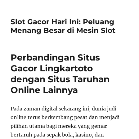
Slot Gacor Hari Ini: Peluang
Menang Besar di Mesin Slot
Perbandingan Situs
Gacor Lingkartoto
dengan Situs Taruhan
Online Lainnya
Pada zaman digital sekarang ini, dunia judi
online terus berkembang pesat dan menjadi
pilihan utama bagi mereka yang gemar
bertaruh pada sepak bola, kasino, dan