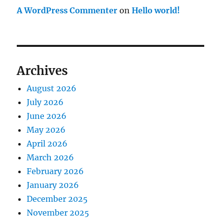
A WordPress Commenter
on
Hello world!
Archives
August 2026
July 2026
June 2026
May 2026
April 2026
March 2026
February 2026
January 2026
December 2025
November 2025