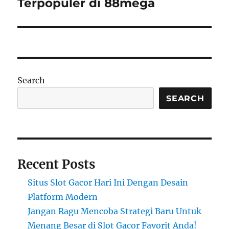
post:
Terpopuler di 88mega
Search
SEARCH
Recent Posts
Situs Slot Gacor Hari Ini Dengan Desain
Platform Modern
Jangan Ragu Mencoba Strategi Baru Untuk
Menang Besar di Slot Gacor Favorit Anda!