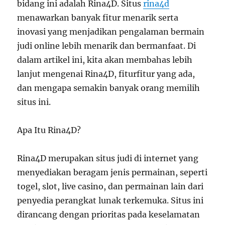
bidang ini adalah Rina4D. Situs
rina4d
menawarkan banyak fitur menarik serta
inovasi yang menjadikan pengalaman bermain
judi online lebih menarik dan bermanfaat. Di
dalam artikel ini, kita akan membahas lebih
lanjut mengenai Rina4D, fiturfitur yang ada,
dan mengapa semakin banyak orang memilih
situs ini.
Apa Itu Rina4D?
Rina4D merupakan situs judi di internet yang
menyediakan beragam jenis permainan, seperti
togel, slot, live casino, dan permainan lain dari
penyedia perangkat lunak terkemuka. Situs ini
dirancang dengan prioritas pada keselamatan