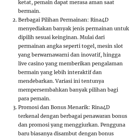
ketat, pemain dapat merasa aman saat
bermain.
Berbagai Pilihan Permainan: Rina4D
menyediakan banyak jenis permainan untuk
dipilih sesuai keinginan. Mulai dari
permainan angka seperti togel, mesin slot
yang berwarnawarni dan inovatif, hingga
live casino yang memberikan pengalaman
bermain yang lebih interaktif dan
mendebarkan. Variasi ini tentunya
mempersembahkan banyak pilihan bagi
para pemain.
Promosi dan Bonus Menarik: Rina4D
terkenal dengan berbagai penawaran bonus
dan promosi yang menggiurkan. Pengguna
baru biasanya disambut dengan bonus