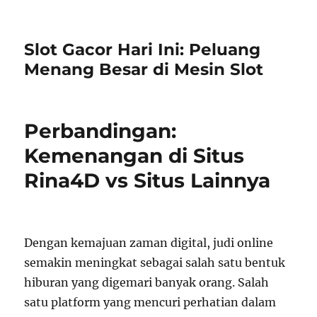
Slot Gacor Hari Ini: Peluang
Menang Besar di Mesin Slot
Perbandingan:
Kemenangan di Situs
Rina4D vs Situs Lainnya
Dengan kemajuan zaman digital, judi online
semakin meningkat sebagai salah satu bentuk
hiburan yang digemari banyak orang. Salah
satu platform yang mencuri perhatian dalam