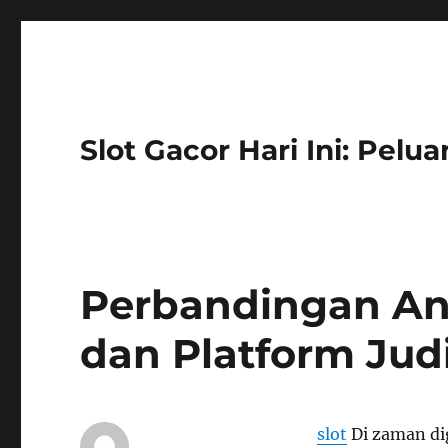
Slot Gacor Hari Ini: Pel
Perbandingan Ant
dan Platform Jud
slot
Di zaman dig