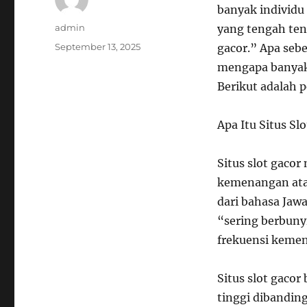
banyak individu 
Author
admin
yang tengah tena
Posted
September 13, 2025
gacor.” Apa seb
on
mengapa banyak 
Berikut adalah 
Apa Itu Situs Sl
Situs slot gacor
kemenangan atau
dari bahasa Jawa
“sering berbuny
frekuensi kemen
Situs slot gacor
tinggi dibandin