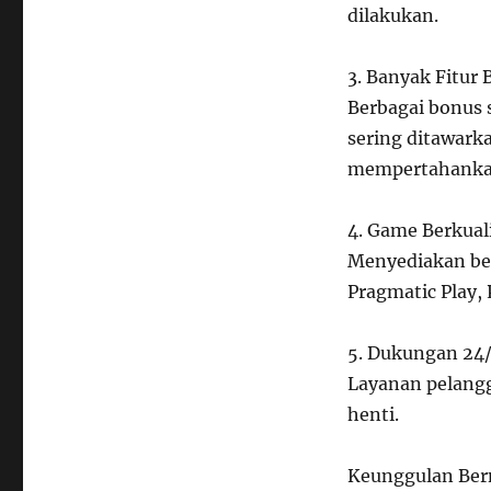
dilakukan.
3. Banyak Fitur
Berbagai bonus 
sering ditawark
mempertahankan
4. Game Berkual
Menyediakan ber
Pragmatic Play, 
5. Dukungan 24
Layanan pelangg
henti.
Keunggulan Berm