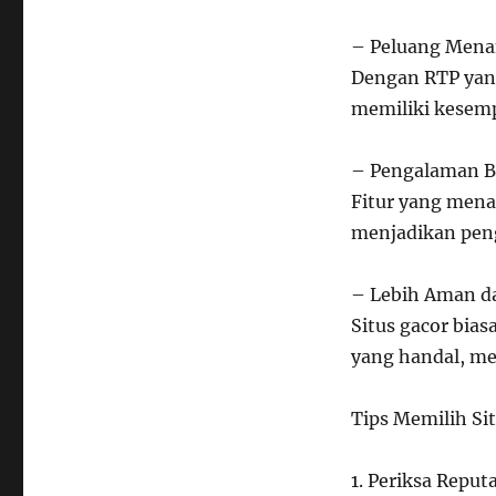
– Peluang Mena
Dengan RTP yang
memiliki kesemp
– Pengalaman B
Fitur yang mena
menjadikan peng
– Lebih Aman d
Situs gacor bia
yang handal, me
Tips Memilih Sit
1. Periksa Reput