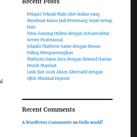
Recent Posts
Pelajari Teknik Main Slot Online yang
Membuat Kamu Jadi Pemenang Sejati Setiap
Hari
Situs Gaming Online dengan Infrastruktur
Server Profesional
Jelajahi Platform Game dengan Bonus
Paling Menguntungkan
Platform Game Seru dengan Reward Harian
Penuh Manfaat
Link Slot 2026 Akses Alternatif dengan
QRIS Minimal Deposit
al
Recent Comments
A WordPress Commenter
on
Hello world!