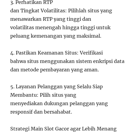
3. Perhatikan RTP
dan Tingkat Volatilitas: Pilihlah situs yang
menawarkan RTP yang tinggi dan
volatilitas menengah hingga tinggi untuk
peluang kemenangan yang maksimal.
4. Pastikan Keamanan Situs: Verifikasi
bahwa situs menggunakan sistem enkripsi data
dan metode pembayaran yang aman.
5. Layanan Pelanggan yang Selalu Siap
Membantu: Pilih situs yang
menyediakan dukungan pelanggan yang
responsif dan bersahabat.
Strategi Main Slot Gacor agar Lebih Menang