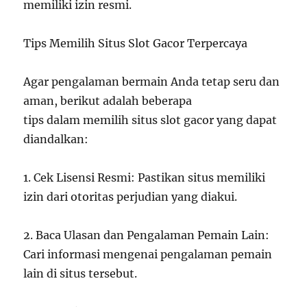
memiliki izin resmi.
Tips Memilih Situs Slot Gacor Terpercaya
Agar pengalaman bermain Anda tetap seru dan
aman, berikut adalah beberapa
tips dalam memilih situs slot gacor yang dapat
diandalkan:
1. Cek Lisensi Resmi: Pastikan situs memiliki
izin dari otoritas perjudian yang diakui.
2. Baca Ulasan dan Pengalaman Pemain Lain:
Cari informasi mengenai pengalaman pemain
lain di situs tersebut.