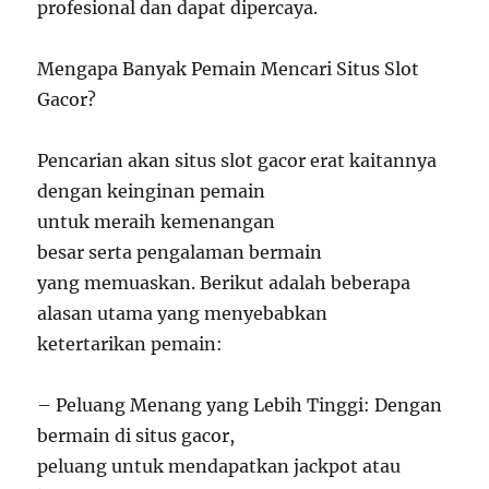
profesional dan dapat dipercaya.
Mengapa Banyak Pemain Mencari Situs Slot
Gacor?
Pencarian akan situs slot gacor erat kaitannya
dengan keinginan pemain
untuk meraih kemenangan
besar serta pengalaman bermain
yang memuaskan. Berikut adalah beberapa
alasan utama yang menyebabkan
ketertarikan pemain:
– Peluang Menang yang Lebih Tinggi: Dengan
bermain di situs gacor,
peluang untuk mendapatkan jackpot atau