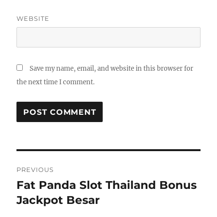
WEBSITE
Save my name, email, and website in this browser for
the next time I comment.
Post
PREVIOUS
navigation
Fat Panda Slot Thailand Bonus
Previous
post:
Jackpot Besar