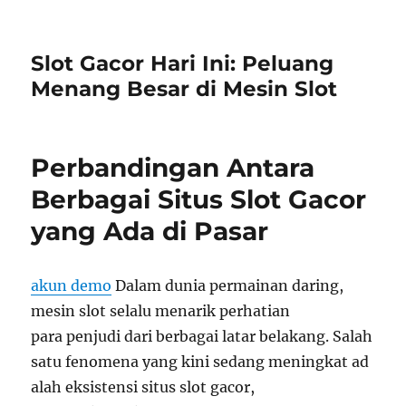
Slot Gacor Hari Ini: Peluang
Menang Besar di Mesin Slot
Perbandingan Antara
Berbagai Situs Slot Gacor
yang Ada di Pasar
akun demo
Dalam dunia permainan daring,
mesin slot selalu menarik perhatian
para penjudi dari berbagai latar belakang. Salah
satu fenomena yang kini sedang meningkat ad
alah eksistensi situs slot gacor,