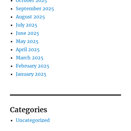
October 2025
September 2025
August 2025
July 2025
June 2025
May 2025
April 2025
March 2025
February 2025
January 2025
Categories
Uncategorized