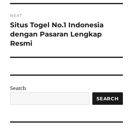
NEXT
Situs Togel No.1 Indonesia
Next
post:
dengan Pasaran Lengkap
Resmi
Search
SEARCH