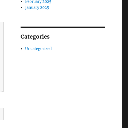
February 2025
January 2025
Categories
Uncategorized