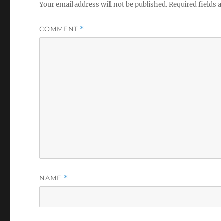
Your email address will not be published.
Required fields
COMMENT
*
NAME
*