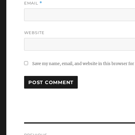
EMAIL
*
WEBSITE
Save my name, email, and website in this browser for
Post