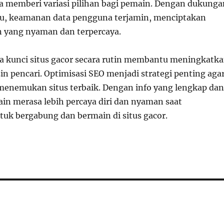
a memberi variasi pilihan bagi pemain. Dengan dukunga
ru, keamanan data pengguna terjamin, menciptakan
 yang nyaman dan terpercaya.
 kunci situs gacor secara rutin membantu meningkatk
esin pencari. Optimisasi SEO menjadi strategi penting aga
enemukan situs terbaik. Dengan info yang lengkap dan
ain merasa lebih percaya diri dan nyaman saat
k bergabung dan bermain di situs gacor.