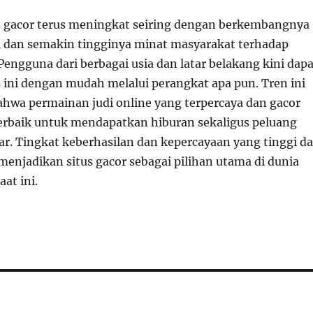
us gacor terus meningkat seiring dengan berkembangnya
al dan semakin tingginya minat masyarakat terhadap
Pengguna dari berbagai usia dan latar belakang kini dapa
 ini dengan mudah melalui perangkat apa pun. Tren ini
wa permainan judi online yang terpercaya dan gacor
terbaik untuk mendapatkan hiburan sekaligus peluang
r. Tingkat keberhasilan dan kepercayaan yang tinggi da
enjadikan situs gacor sebagai pilihan utama di dunia
aat ini.