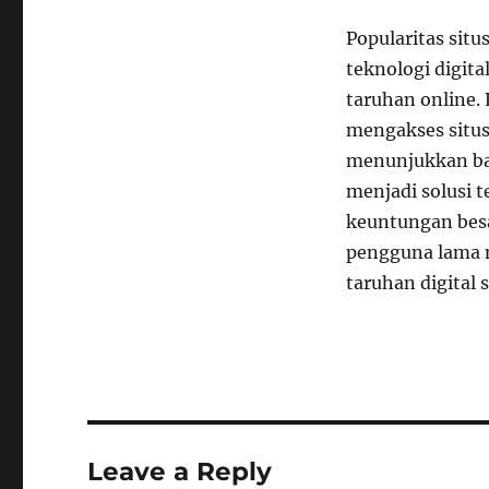
Popularitas sit
teknologi digit
taruhan online. 
mengakses situs
menunjukkan bah
menjadi solusi 
keuntungan besa
pengguna lama m
taruhan digital s
Leave a Reply