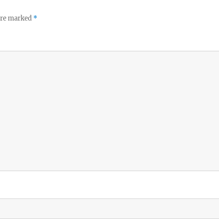
 are marked
*