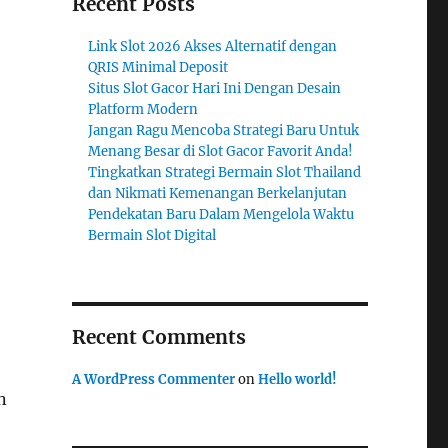
Recent Posts
Link Slot 2026 Akses Alternatif dengan
QRIS Minimal Deposit
Situs Slot Gacor Hari Ini Dengan Desain
Platform Modern
Jangan Ragu Mencoba Strategi Baru Untuk
Menang Besar di Slot Gacor Favorit Anda!
Tingkatkan Strategi Bermain Slot Thailand
dan Nikmati Kemenangan Berkelanjutan
Pendekatan Baru Dalam Mengelola Waktu
Bermain Slot Digital
Recent Comments
A WordPress Commenter
on
Hello world!
n