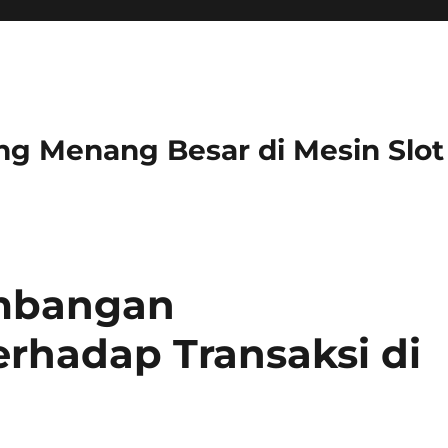
uang Menang Besar di Mesin Slot
mbangan
erhadap Transaksi di