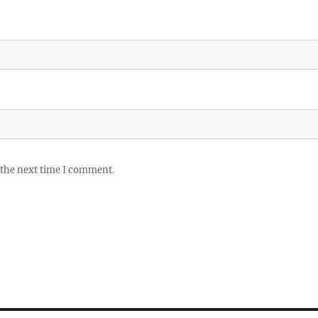
 the next time I comment.